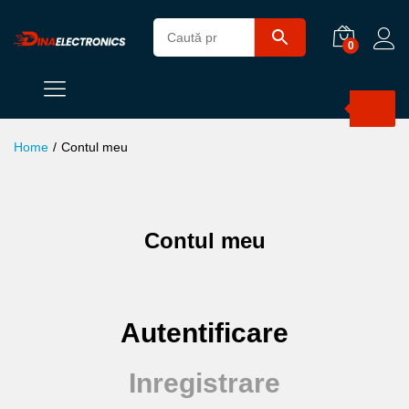
0
Products
search
Home
/
Contul meu
Contul meu
Autentificare
Inregistrare