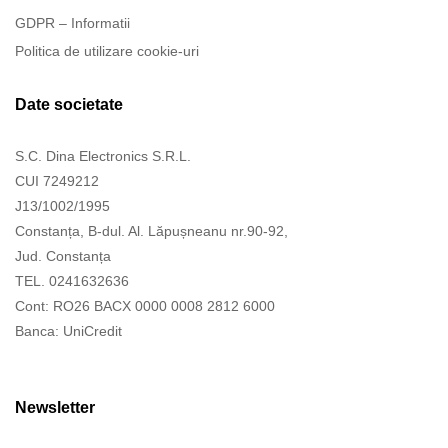
GDPR – Informatii
Politica de utilizare cookie-uri
Date societate
S.C. Dina Electronics S.R.L.
CUI 7249212
J13/1002/1995
Constanța, B-dul. Al. Lăpușneanu nr.90-92,
Jud. Constanța
TEL. 0241632636
Cont: RO26 BACX 0000 0008 2812 6000
Banca: UniCredit
Newsletter