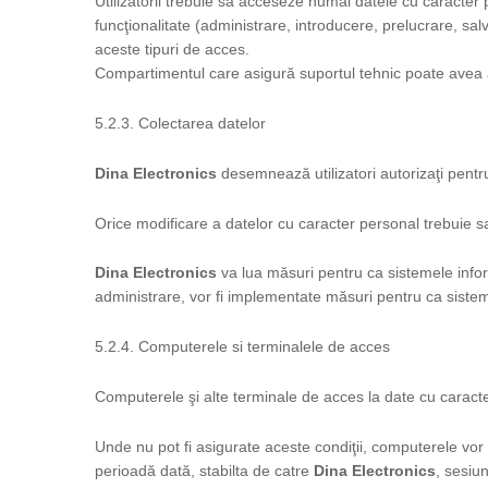
Utilizatorii trebuie sa acceseze numai datele cu caracter p
funcţionalitate (administrare, introducere, prelucrare, sal
aceste tipuri de acces.
Compartimentul care asigură suportul tehnic poate avea ac
5.2.3. Colectarea datelor
Dina Electronics
desemnează utilizatori autorizaţi pentru
Orice modificare a datelor cu caracter personal trebuie sa
Dina Electronics
va lua măsuri pentru ca sistemele infor
administrare, vor fi implementate măsuri pentru ca siste
5.2.4. Computerele si terminalele de acces
Computerele şi alte terminale de acces la date cu caracte
Unde nu pot fi asigurate aceste condiţii, computerele vor
perioadă dată, stabilta de catre
Dina Electronics
, sesiu