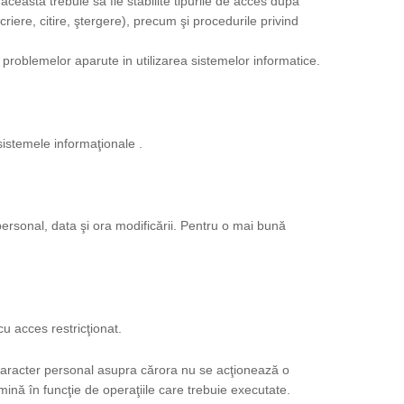
aceasta trebuie sa fie stabilite tipurile de acces după
riere, citire, ştergere), precum şi procedurile privind
problemelor aparute in utilizarea sistemelor informatice.
sistemele informaţionale .
ersonal, data şi ora modificării. Pentru o mai bună
 cu acces restricţionat.
u caracter personal asupra cărora nu se acţionează o
nă în funcţie de operaţiile care trebuie executate.