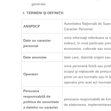
generala
TERMENI ŞI DEFINIŢII:
Autoritatea Naţională de Supr
ANSPDCP
Caracter Personal;
orice informaţii referitoare la
Date cu caracter
indirect, în mod particular prin 
personal
economice, culturale sau soci
Date anonime
date care, datorită originii sau
orice persoană fizică sau juridic
scopul şi mijloacele de preluc
Operator
printr-un act normativ sau în 
operator prin acel act normati
Persoana
responsabilă de
persoana responsabilă de func
politica de securitate
de elaborarea, implementarea ş
a datelor cu caracter