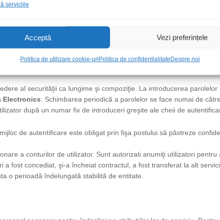
 serviciile
osite o perioadă mai îndelungată sunt dezactivate şi distruse după un con
Acceptă
Vezi preferințele
ctronics
.
Politica de utilizare cookie-uri
Politica de confidentialitate
Despre noi
tentificare, prin introducerea unei chei de autentificare precum o parola
edere al securităţii ca lungime şi compoziţie. La introducerea parolelor 
 Electronics
. Schimbarea periodică a parolelor se face numai de către u
izator după un numar fix de introduceri greşite ale cheii de autentifica
 mijloc de autentificare este obligat prin fişa postului să păstreze confid
onare a conturilor de utilizator. Sunt autorizati anumiţi utilizatori pent
 a fost concediat, şi-a încheiat contractul, a fost transferat la alt servici
a o perioadă îndelungată stabilită de entitate.