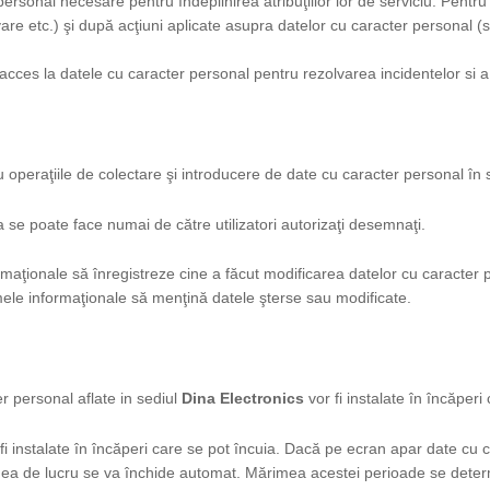
ersonal necesare pentru îndeplinirea atribuţiilor lor de serviciu. Pentru 
vare etc.) şi după acţiuni aplicate asupra datelor cu caracter personal (sc
ces la datele cu caracter personal pentru rezolvarea incidentelor si a 
 operaţiile de colectare şi introducere de date cu caracter personal în 
 se poate face numai de către utilizatori autorizaţi desemnaţi.
maţionale să înregistreze cine a făcut modificarea datelor cu caracter p
mele informaţionale să menţină datele şterse sau modificate.
r personal aflate in sediul
Dina Electronics
vor fi instalate în încăperi
 fi instalate în încăperi care se pot încuia. Dacă pe ecran apar date c
nea de lucru se va închide automat. Mărimea acestei perioade se determi