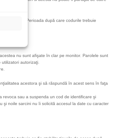
trol prealabil. Perioada după care codurile trebuie
.
acestea nu sunt afişate în clar pe monitor. Parolele sunt
tilizatori autorizaţi.
re.
enţialitatea acestora şi să răspundă în acest sens în faţa
ru a revoca sau a suspenda un cod de identificare şi
u şi noile sarcini nu îi solicită accesul la date cu caracter