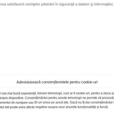
ea satisfacerii cerinţelor păstrării în siguranţă a datelor şi informaţiilo
Administrează consimțămintele pentru cookie-uri
torii trebuie să se autentifice in sistemele informatice ale
Dina Electro
i cea mai bună experiență, folosim tehnologii, cum ar fi cookie-uri, pentru a stoca 
elor de autentificare unice si netransmisibile dobandite in urma procesul
 despre dispozitive. Consimțământul pentru aceste tehnologii ne permite să proces
amentul de navigare sau ID-uri unice pe acest site. Dacă nu îți dai consimțământul sa
l dat poate avea afecte negative asupra unor anumite funcționalități și funcții.
e de utilizator). Niciodată nu este alocat acelaşi cod de identificare mai 