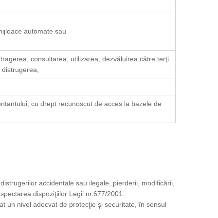
 mijloace automate sau
ragerea, consultarea, utilizarea, dezvăluirea către terţi
 distrugerea;
entantului, cu drept recunoscut de acces la bazele de
trugerilor accidentale sau ilegale, pierderii, modificării,
pectarea dispoziţiilor Legii nr.677/2001.
at un nivel adecvat de protecţie şi securitate, în sensul