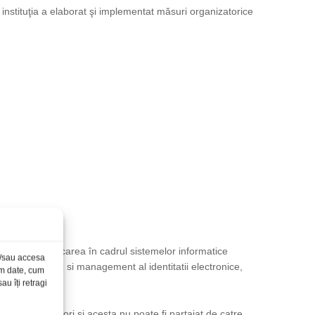
r, instituţia a elaborat şi implementat măsuri organizatorice
nics
. Autentificarea în cadrul sistemelor informatice
și/sau accesa
ui de inrolare si management al identitatii electronice,
ăm date, cum
u îți retragi
multor utilizatori si acesta nu poate fi partajat de catre