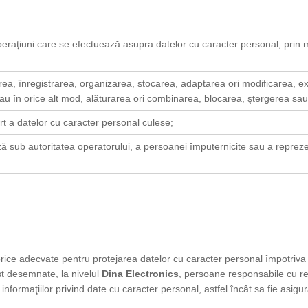
peraţiuni care se efectuează asupra datelor cu caracter personal, prin
ea, înregistrarea, organizarea, stocarea, adaptarea ori modificarea, ext
au în orice alt mod, alăturarea ori combinarea, blocarea, ştergerea sau
rt a datelor cu caracter personal culese;
ă sub autoritatea operatorului, a persoanei împuternicite sau a reprez
ce adecvate pentru protejarea datelor cu caracter personal împotriva dis
st desemnate, la nivelul
Dina Electronics
, persoane responsabile cu res
nformaţiilor privind date cu caracter personal, astfel încât sa fie asigur