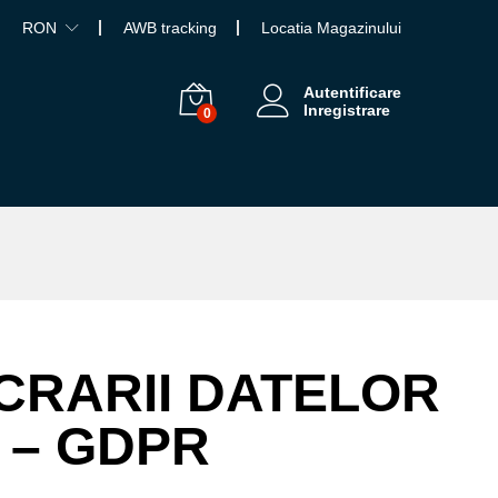
RON
AWB tracking
Locatia Magazinului
Autentificare
Inregistrare
0
UCRARII DATELOR
 – GDPR