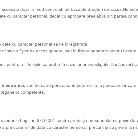
i accesate doar în mod controlat, pe baza de drepturi de acces.Nu este 
e cu caracter personal, decât cu aprobare prealabilă din partea conduce
date cu caracter personal să fie înregistrată.
e într-un fişier de acces general sau în fişiere separate pentru fiecare 
i, pentru a fi folosite ca probe în cazul unor investigaţii. Dacă investig
 Electronics
sau de către persoana împuternicită, a persoanelor care 
ii organelor competente.
revederile Legii nr. 677/2001 pentru protecţia persoanelor cu privire la 
e a prelucrărilor de date cu caracter personal, precum şi cu privire la r