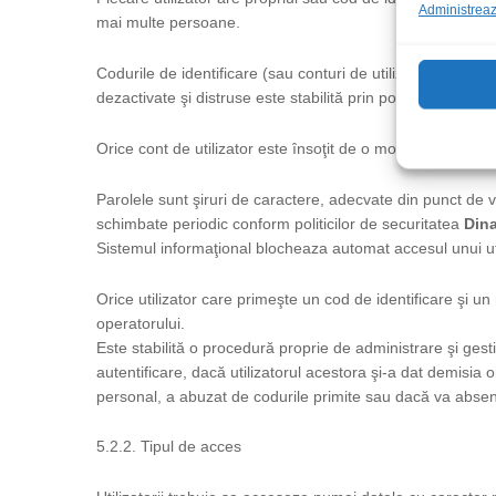
Administrează
mai multe persoane.
Codurile de identificare (sau conturi de utilizator) nefol
dezactivate şi distruse este stabilită prin politica
Dina Ele
Orice cont de utilizator este însoţit de o modalitate de au
Parolele sunt şiruri de caractere, adecvate din punct de v
schimbate periodic conform politicilor de securitatea
Dina
Sistemul informaţional blocheaza automat accesul unui util
Orice utilizator care primeşte un cod de identificare şi un
operatorului.
Este stabilită o procedură proprie de administrare şi gesti
autentificare, dacă utilizatorul acestora şi-a dat demisia ori
personal, a abuzat de codurile primite sau dacă va absent
5.2.2. Tipul de acces