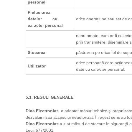
personal
Prelucrarea
datelor cu
orice operaţiune sau set de o
caracter personal
neautomate, cum ar fi colectar
prin transmitere, diseminare s
Stocarea
păstrarea pe orice fel de supo
orice persoană care acţioneaz
Utilizator
date cu caracter personal.
5.1. REGULI GENERALE
Dina Electronics
a adoptat măsuri tehnice şi organizatori
dezvăluirii sau accesului neautorizat. În acest sens au fo
Dina Electronics
a luat măsuri de stocare în siguranţă a i
Legii 677/2001.