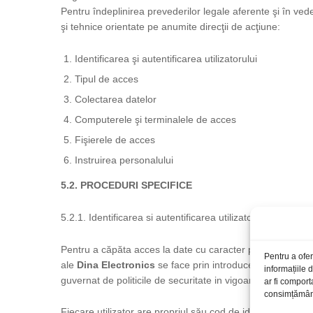
Pentru îndeplinirea prevederilor legale aferente şi în veder
şi tehnice orientate pe anumite direcţii de acţiune:
Identificarea şi autentificarea utilizatorului
Tipul de acces
Colectarea datelor
Computerele şi terminalele de acces
Fişierele de acces
Instruirea personalului
5.2. PROCEDURI SPECIFICE
5.2.1. Identificarea si autentificarea utilizatorului
Pentru a căpăta acces la date cu caracter personal, utiliza
Pentru a ofer
ale
Dina Electronics
se face prin introducerea credential
informațiile
guvernat de politicile de securitate in vigoare.
ar fi comport
consimțământu
Fiecare utilizator are propriul său cod de identificare (num