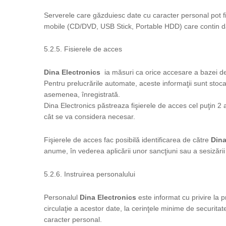
Serverele care găzduiesc date cu caracter personal pot f
mobile (CD/DVD, USB Stick, Portable HDD) care contin dat
5.2.5. Fisierele de acces
Dina Electronics
ia măsuri ca orice accesare a bazei de 
Pentru prelucrările automate, aceste informaţii sunt stocat
asemenea, înregistrată.
Dina Electronics păstreaza fişierele de acces cel puţin 2 an
cât se va considera necesar.
Fişierele de acces fac posibilă identificarea de către
Dina
anume, în vederea aplicării unor sancţiuni sau a sesizăr
5.2.6. Instruirea personalului
Personalul
Dina Electronics
este informat cu privire la p
circulaţie a acestor date, la cerinţele minime de securitat
caracter personal.