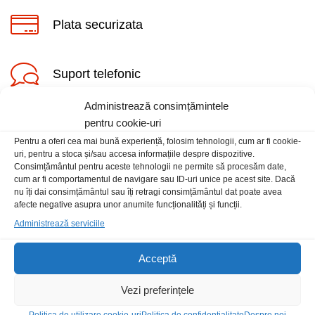
Plata securizata
Suport telefonic
Administrează consimțămintele
pentru cookie-uri
Pentru a oferi cea mai bună experiență, folosim tehnologii, cum ar fi cookie-
uri, pentru a stoca și/sau accesa informațiile despre dispozitive.
Consimțământul pentru aceste tehnologii ne permite să procesăm date,
cum ar fi comportamentul de navigare sau ID-uri unice pe acest site. Dacă
Informatii
nu îți dai consimțământul sau îți retragi consimțământul dat poate avea
afecte negative asupra unor anumite funcționalități și funcții.
Contact
Administrează serviciile
Locatia magazinului
Acceptă
Vezi preferințele