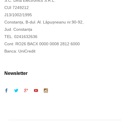
S.C. Dina Electronics S.R.L.
CUI 7249212
J13/1002/1995
Constanța, B-dul. Al. Lăpușneanu nr.90-92,
Jud. Constanța
TEL. 0241632636
Cont: RO26 BACX 0000 0008 2812 6000
Banca: UniCredit
Newsletter