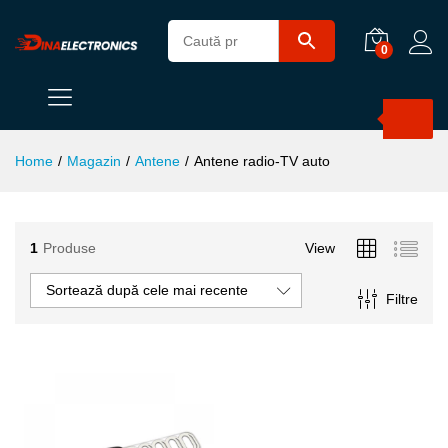
0
Products
search
Home
/
Magazin
/
Antene
/
Antene radio-TV auto
1
Produse
View
ț
ț
im
xim
Sortează după cele mai recente
Filtre