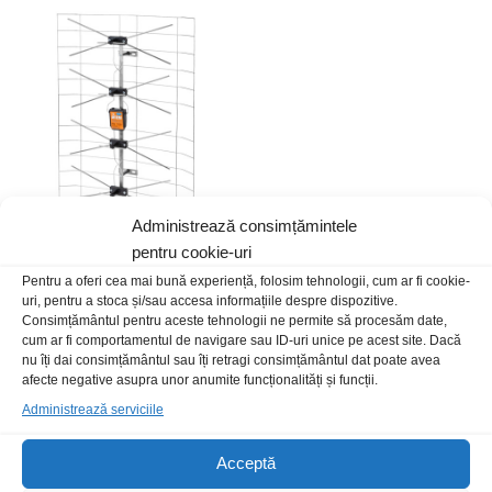
Administrează consimțămintele
Antena TV FIF-UIF DVB-T
pentru cookie-uri
exterior cu amplificare
Pentru a oferi cea mai bună experiență, folosim tehnologii, cum ar fi cookie-
59,00
lei
/Buc
uri, pentru a stoca și/sau accesa informațiile despre dispozitive.
Consimțământul pentru aceste tehnologii ne permite să procesăm date,
cum ar fi comportamentul de navigare sau ID-uri unice pe acest site. Dacă
nu îți dai consimțământul sau îți retragi consimțământul dat poate avea
afecte negative asupra unor anumite funcționalități și funcții.
Administrează serviciile
Acceptă