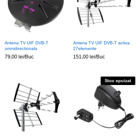
Antena TV UIF DVB-T
Antena TV UIF DVB-T activa
omnidirectionala
27elemente
79,00
lei
/Buc
151,00
lei
/Buc
Stoc epuizat