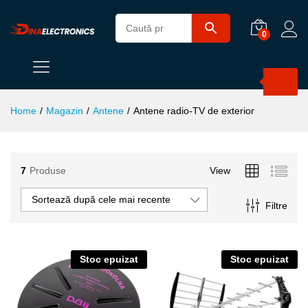
0
Products
search
Home
/
Magazin
/
Antene
/
Antene radio-TV de exterior
7
Produse
View
ț
ț
im
xim
Sortează după cele mai recente
Filtre
Stoc epuizat
Stoc epuizat