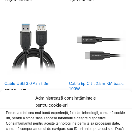
Cablu USB 3.0 A m-t 3m
Cablu tip C t-t 2.5m KM basic
100W
35,00
lei
/Buc
40,00
lei
/Buc
Administrează consimțămintele
pentru cookie-uri
Pentru a oferi cea mai bună experiență, folosim tehnologii, cum ar fi cookie-
uri, pentru a stoca și/sau accesa informațiile despre dispozitive.
Consimțământul pentru aceste tehnologii ne permite să procesăm date,
cum ar fi comportamentul de navigare sau ID-uri unice pe acest site. Dacă