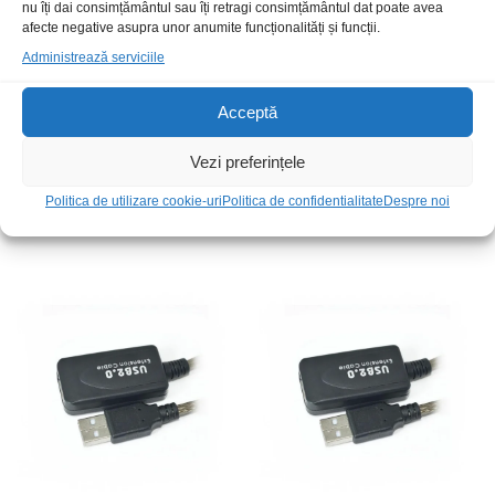
nu îți dai consimțământul sau îți retragi consimțământul dat poate avea
afecte negative asupra unor anumite funcționalități și funcții.
Administrează serviciile
Acceptă
Vezi preferințele
Cablu DSC9 t-t 3m 1:1
Cablu DSC9 m-t 5m 1:1
Politica de utilizare cookie-uri
Politica de confidentialitate
Despre noi
30,00
lei
/Buc
40,00
lei
/Buc