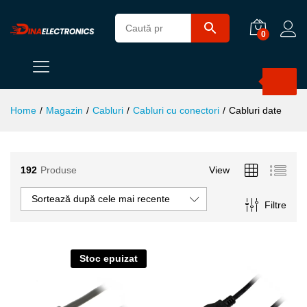
0
Products
search
Home
/
Magazin
/
Cabluri
/
Cabluri cu conectori
/
Cabluri date
192
Produse
View
Sortează după cele mai recente
ț
ț
Filtre
im
xim
Stoc epuizat