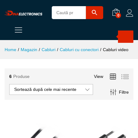
0
Products
search
Home
/
Magazin
/
Cabluri
/
Cabluri cu conectori
/
Cabluri video
6
Produse
View
Sortează după cele mai recente
ț
ț
Filtre
im
xim