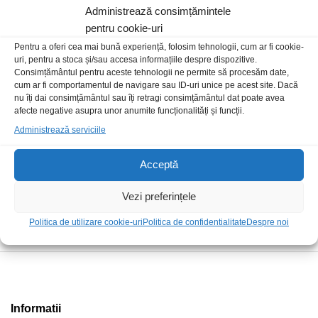
Administrează consimțămintele
pentru cookie-uri
Pentru a oferi cea mai bună experiență, folosim tehnologii, cum ar fi cookie-
Livrare rapida
uri, pentru a stoca și/sau accesa informațiile despre dispozitive.
Consimțământul pentru aceste tehnologii ne permite să procesăm date,
cum ar fi comportamentul de navigare sau ID-uri unice pe acest site. Dacă
Posibilitate retur
nu îți dai consimțământul sau îți retragi consimțământul dat poate avea
afecte negative asupra unor anumite funcționalități și funcții.
Administrează serviciile
Plata securizata
Acceptă
Vezi preferințele
Suport telefonic
Politica de utilizare cookie-uri
Politica de confidentialitate
Despre noi
Informatii