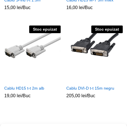
Cablu S-Vid t-t 1.5m
Cablu HD15 M-T 5m Intex
15,00
lei
/Buc
16,00
lei
/Buc
Stoc epuizat
Stoc epuizat
Cablu HD15 t-t 2m alb
Cablu DVI-D t-t 15m negru
19,00
lei
/Buc
205,00
lei
/Buc