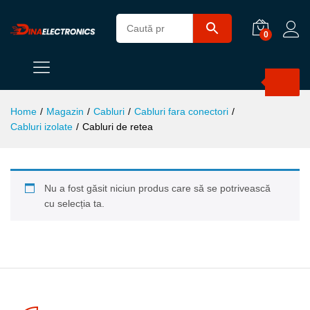
0
Products
search
Home
/
Magazin
/
Cabluri
/
Cabluri fara conectori
/
Cabluri izolate
/
Cabluri de retea
Nu a fost găsit niciun produs care să se potrivească
cu selecția ta.