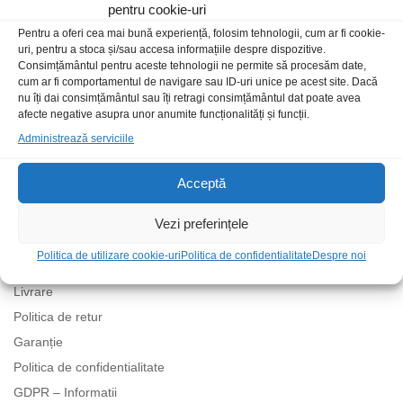
pentru cookie-uri
Locatia magazinului
Pentru a oferi cea mai bună experiență, folosim tehnologii, cum ar fi cookie-
uri, pentru a stoca și/sau accesa informațiile despre dispozitive.
Consimțământul pentru aceste tehnologii ne permite să procesăm date,
cum ar fi comportamentul de navigare sau ID-uri unice pe acest site. Dacă
nu îți dai consimțământul sau îți retragi consimțământul dat poate avea
afecte negative asupra unor anumite funcționalități și funcții.
Administrează serviciile
Acceptă
Politici
Vezi preferințele
Politica de utilizare cookie-uri
Politica de confidentialitate
Despre noi
Termeni și condiții
Livrare
Politica de retur
Garanție
Politica de confidentialitate
GDPR – Informatii