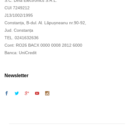
S.C. Dina Electronics S.R.L.
CUI 7249212
J13/1002/1995
Constanța, B-dul. Al. Lăpușneanu nr.90-92,
Jud. Constanța
TEL. 0241632636
Cont: RO26 BACX 0000 0008 2812 6000
Banca: UniCredit
Newsletter