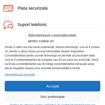
Plata securizata
Suport telefonic
Administrează consimțămintele
pentru cookie-uri
Pentru a oferi cea mai bună experiență, folosim tehnologii, cum ar fi cookie-
uri, pentru a stoca și/sau accesa informațiile despre dispozitive.
Consimțământul pentru aceste tehnologii ne permite să procesăm date,
cum ar fi comportamentul de navigare sau ID-uri unice pe acest site. Dacă
Informatii
nu îți dai consimțământul sau îți retragi consimțământul dat poate avea
afecte negative asupra unor anumite funcționalități și funcții.
Contact
Administrează serviciile
Locatia magazinului
Acceptă
Vezi preferințele