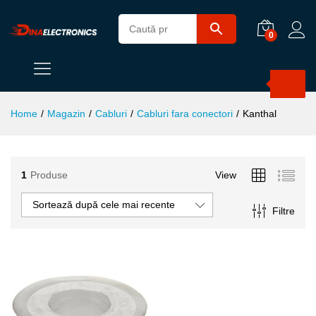
0
Products
search
Home
/
Magazin
/
Cabluri
/
Cabluri fara conectori
/
Kanthal
1
Produse
View
Sortează după cele mai recente
ț
ț
Filtre
im
xim