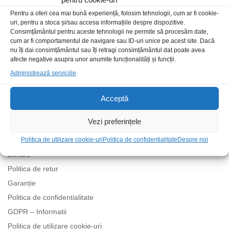
Pentru a oferi cea mai bună experiență, folosim tehnologii, cum ar fi cookie-
uri, pentru a stoca și/sau accesa informațiile despre dispozitive.
Consimțământul pentru aceste tehnologii ne permite să procesăm date,
cum ar fi comportamentul de navigare sau ID-uri unice pe acest site. Dacă
nu îți dai consimțământul sau îți retragi consimțământul dat poate avea
afecte negative asupra unor anumite funcționalități și funcții.
Administrează serviciile
Acceptă
Politici
Vezi preferințele
Politica de utilizare cookie-uri
Politica de confidentialitate
Despre noi
Termeni și condiții
Livrare
Politica de retur
Garanție
Politica de confidentialitate
GDPR – Informatii
Politica de utilizare cookie-uri