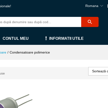
Romana
sionale!
CONTUL MEU
INFORMATII UTILE
oare
/
Condensatoare polimerice
Sortează 
use