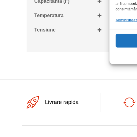
Capacitanta (F)
ar fi comport
consimțământu
100uF
Temperatura
Administrează
-55...+105grdC
Tensiune
16Vdc
Livrare rapida