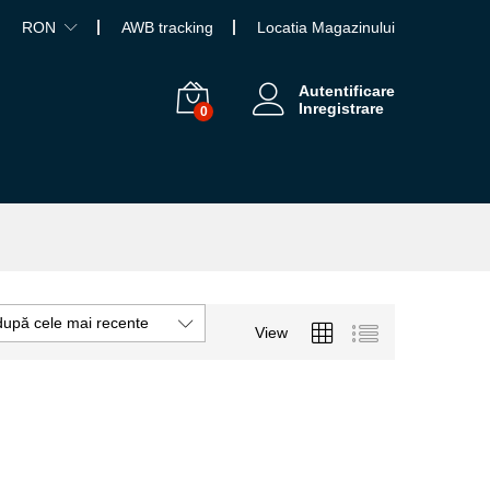
RON
AWB tracking
Locatia Magazinului
Autentificare
Inregistrare
0
după cele mai recente
View