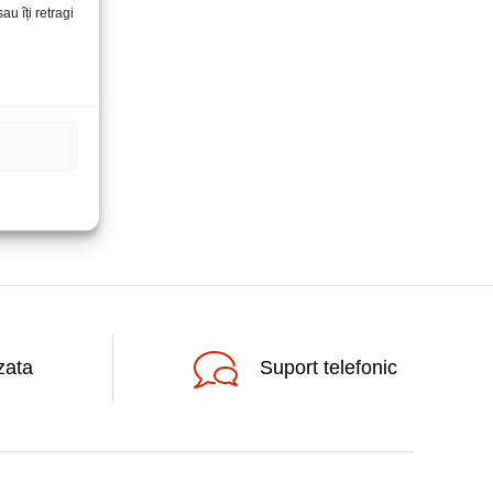
u îți retragi
zata
Suport telefonic