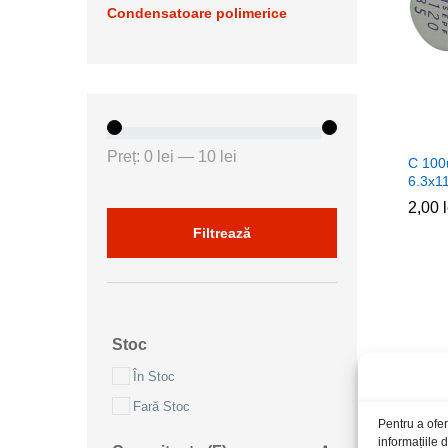
Condensatoare polimerice
Preț
Preț
Preț:
0 lei
—
10 lei
C 100
minim
maxim
6.3x1
2,00
2,00
Filtrează
Stoc
În Stoc
Fară Stoc
Pentru a ofer
informațiile