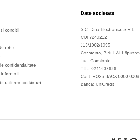
Date societate
S.C. Dina Electronics S.R.L.
și condiții
CUI 7249212
J13/1002/1995
de retur
Constanța, B-dul. Al. Lăpușne
e
Jud. Constanța
de confidentialitate
TEL. 0241632636
Informatii
Cont: RO26 BACX 0000 0008
de utilizare cookie-uri
Banca: UniCredit