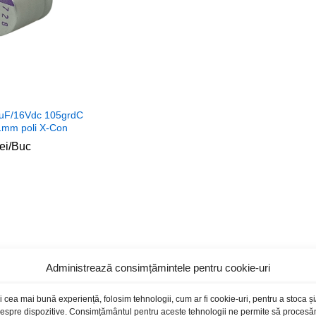
uF/16Vdc 105grdC
1mm poli X-Con
lei
lei
/Buc
Administrează consimțămintele pentru cookie-uri
i cea mai bună experiență, folosim tehnologii, cum ar fi cookie-uri, pentru a stoca 
 despre dispozitive. Consimțământul pentru aceste tehnologii ne permite să proces