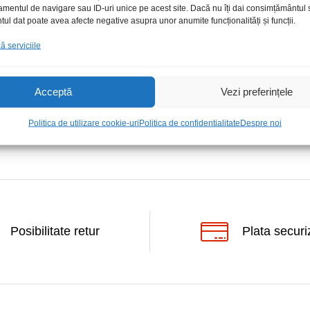
amentul de navigare sau ID-uri unice pe acest site. Dacă nu îți dai consimțământul sa
l dat poate avea afecte negative asupra unor anumite funcționalități și funcții.
 serviciile
Acceptă
Vezi preferințele
Politica de utilizare cookie-uri
Politica de confidentialitate
Despre noi
Posibilitate retur
Plata securi