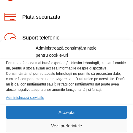
Plata securizata
Suport telefonic
Administrează consimțămintele
pentru cookie-uri
Pentru a oferi cea mai bună experiență, folosim tehnologii, cum ar fi cookie-
uri, pentru a stoca și/sau accesa informațiile despre dispozitive.
Consimțământul pentru aceste tehnologii ne permite să procesăm date,
cum ar fi comportamentul de navigare sau ID-uri unice pe acest site. Dacă
Informatii
nu îți dai consimțământul sau îți retragi consimțământul dat poate avea
afecte negative asupra unor anumite funcționalități și funcții.
Administrează serviciile
Contact
Locatia magazinului
Acceptă
Vezi preferințele