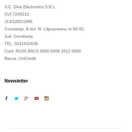
S.C. Dina Electronics S.R.L.
CUI 7249212
J13/1002/1995
Constanța, B-dul. Al. Lăpușneanu nr.90-92,
Jud. Constanța
TEL. 0241632636
Cont: RO26 BACX 0000 0008 2812 6000
Banca: UniCredit
Newsletter