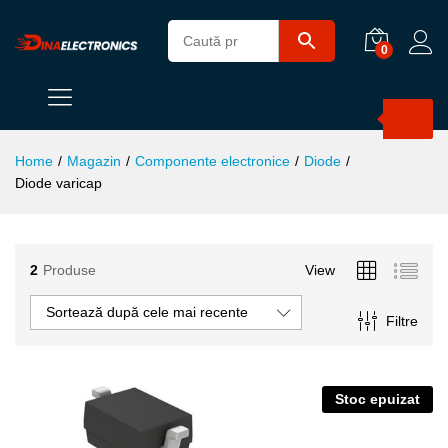
0
Products
search
Home
/
Magazin
/
Componente electronice
/
Diode
/
Diode varicap
2
Produse
View
ț
ț
Sortează după cele mai recente
Filtre
im
xim
Stoc epuizat