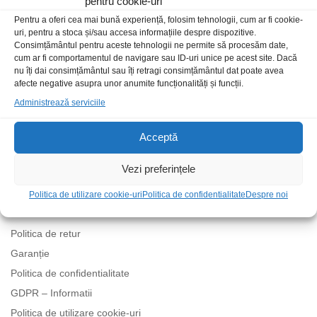
pentru cookie-uri
Pentru a oferi cea mai bună experiență, folosim tehnologii, cum ar fi cookie-
uri, pentru a stoca și/sau accesa informațiile despre dispozitive.
Consimțământul pentru aceste tehnologii ne permite să procesăm date,
cum ar fi comportamentul de navigare sau ID-uri unice pe acest site. Dacă
nu îți dai consimțământul sau îți retragi consimțământul dat poate avea
afecte negative asupra unor anumite funcționalități și funcții.
Administrează serviciile
Acceptă
Politici
Vezi preferințele
Termeni și condiții
Politica de utilizare cookie-uri
Politica de confidentialitate
Despre noi
Livrare
Politica de retur
Garanție
Politica de confidentialitate
GDPR – Informatii
Politica de utilizare cookie-uri