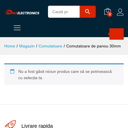
0
Products
search
Home
/
Magazin
/
Comutatoare
/
Comutatoare de panou 30mm
Nu a fost găsit niciun produs care să se potrivească
cu selecția ta.
Livrare rapida