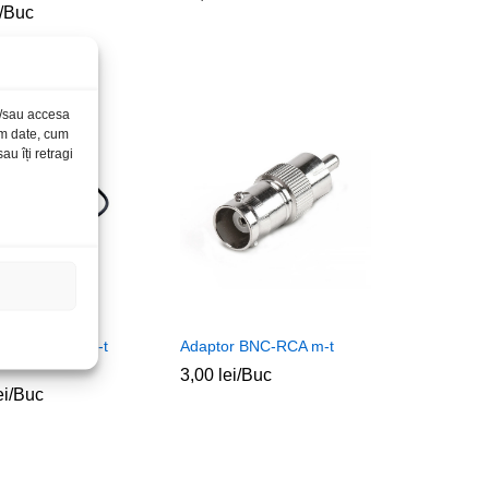
/Buc
și/sau accesa
ăm date, cum
u îți retragi
 5DIN-2RCA m-t
Adaptor BNC-RCA m-t
3,00
3,00
lei
lei
/Buc
ei
ei
/Buc