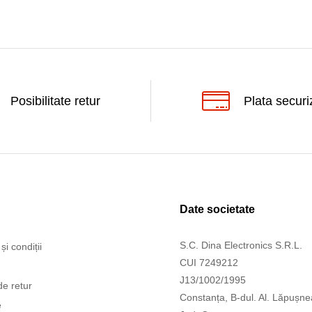
Posibilitate retur
Plata securi
Date societate
S.C. Dina Electronics S.R.L.
și condiții
CUI 7249212
J13/1002/1995
de retur
Constanța, B-dul. Al. Lăpușne
e