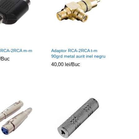
r RCA-2RCA m-m
Adaptor RCA-2RCA t-m
90grd metal aurit inel negru
/Buc
40,00
40,00
lei
lei
/Buc