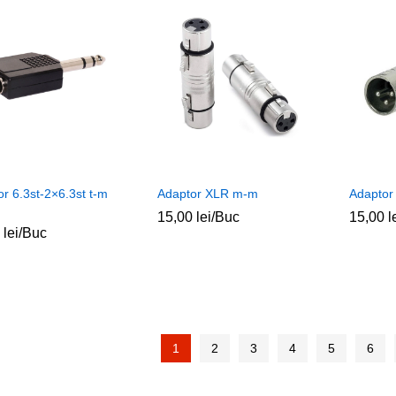
r 6.3st-2×6.3st t-m
Adaptor XLR m-m
Adaptor
15,00
15,00
lei
lei
/Buc
15,00
15,00
l
l
0
0
lei
lei
/Buc
1
2
3
4
5
6