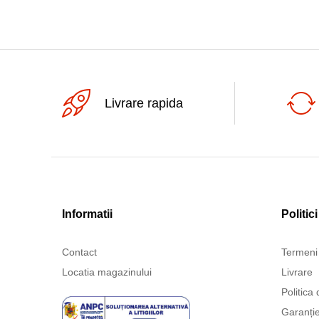
Jack 3.5st tata-2xJack 6.3st
mama
Jack 3.5st tata-Jack 3.5st mama
Jack 3.5st tata-Jack 6.3st mama
Jack 6.3mo mama-Jack 6.3mo
mama
Livrare rapida
Jack 6.3mo mama-RCA tata
Jack 6.3mo tata-RCA mama
Jack 6.3mo tata-XLR mama
Jack 6.3st mama-2RCA mama
Jack 6.3st mama-Jack 6.3st
Informatii
Politici
mama
Jack 6.3st tata-2xJack 3.5st
Contact
Termeni 
mama
Locatia magazinului
Livrare
Jack 6.3st tata-2xJack 6.3st
mama
Politica 
Garanți
RCA mama-2RCA mama