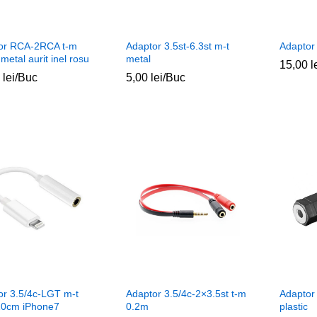
or RCA-2RCA t-m
Adaptor 3.5st-6.3st m-t
Adaptor
metal aurit inel rosu
metal
15,00
15,00
l
l
0
0
lei
lei
/Buc
5,00
5,00
lei
lei
/Buc
or 3.5/4c-LGT m-t
Adaptor 3.5/4c-2×3.5st t-m
Adaptor 
 10cm iPhone7
0.2m
plastic