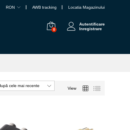
RON
AWB tracking
Locatia Magazinului
Autentificare
Inregistrare
0
după cele mai recente
View