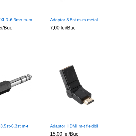
 XLR-6.3mo m-m
Adaptor 3.5st m-m metal
ei
ei
/Buc
7,00
7,00
lei
lei
/Buc
3.5st-6.3st m-t
Adaptor HDMI m-t flexibil
15,00
15,00
lei
lei
/Buc