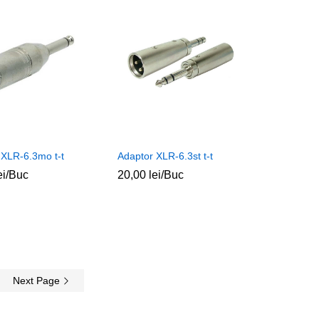
 XLR-6.3mo t-t
Adaptor XLR-6.3st t-t
ei
ei
/Buc
20,00
20,00
lei
lei
/Buc
Next Page