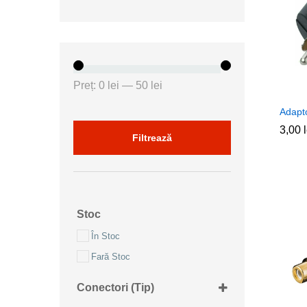
Preț
Preț
Preț:
0 lei
—
50 lei
minim
maxim
Adapt
3,00
3,00
Filtrează
Stoc
În Stoc
Fară Stoc
Conectori (tip)