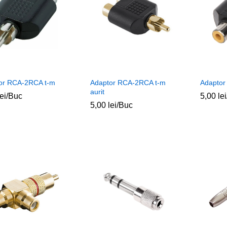
or RCA-2RCA t-m
Adaptor RCA-2RCA t-m
Adapto
aurit
lei
lei
/Buc
5,00
5,00
lei
lei
5,00
5,00
lei
lei
/Buc