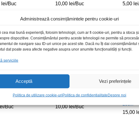
0
0
lei
lei
/Buc
10,00
10,00
lei
lei
/Buc
5,00
5,00
lei
lei
Administrează consimțămintele pentru cookie-uri
i cea mai bună experiență, folosim tehnologii, cum ar fi cookie-uri, pentru a stoca 
 despre dispozitive. Consimțământul pentru aceste tehnologii ne permite să proces
amentul de navigare sau ID-uri unice pe acest site. Dacă nu îți dai consimțământul sa
l dat poate avea afecte negative asupra unor anumite funcționalități și funcții.
 serviciile
Acceptă
Vezi preferințele
Politica de utilizare cookie-uri
Politica de confidentialitate
Despre noi
or HDMI m-t 90grd
Adaptor HDMI m-t 270grd
Adaptor
20cm
lei
lei
/Buc
10,00
10,00
lei
lei
/Buc
15,00
15,00
l
l