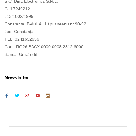
S.C. Dina Electronics S.R.L.
CUI 7249212
J13/1002/1995
Constanța, B-dul. Al. Lăpușneanu nr.90-92,
Jud. Constanța
TEL. 0241632636
Cont: RO26 BACX 0000 0008 2812 6000
Banca: UniCredit
Newsletter