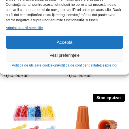
Stoc epuizat
Stoc epuizat
Consimțământul pentru aceste tehnologii ne permite să procesăm date,
cum ar fi comportamentul de navigare sau ID-uri unice pe acest site. Dacă
nu îți dai consimțământul sau îți retragi consimțământul dat poate avea
afecte negative asupra unor anumite funcționalități și funcții.
Administrează serviciile
Acceptă
Vezi preferințele
Conector rapid rasucire SP2
Conector rapid rasucire SP6
Politica de utilizare cookie-uri
Politica de confidentialitate
Despre noi
portocaliu
portocaliu
0,50
lei
/Buc
0,50
lei
/Buc
Stoc epuizat