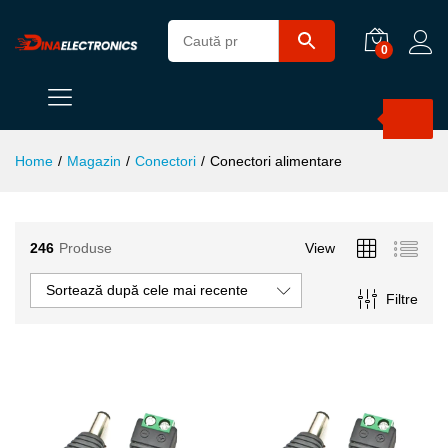
0
Products
search
Home
/
Magazin
/
Conectori
/
Conectori alimentare
246
Produse
View
ț
ț
im
xim
Sortează după cele mai recente
Filtre