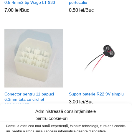
0.5-4mm2 tip Wago LT-933
portocaliu
7,00
lei
/Buc
0,50
lei
/Buc
Conector pentru 11 papuci
Suport baterie R22 9V simplu
6.3mm tata cu clichet
3,00
lei
/Buc
200.0110W/F
Administrează consimțămintele
15,00
lei
/Buc
pentru cookie-uri
Pentru a oferi cea mai bună experiență, folosim tehnologii, cum ar fi cookie-
uri, pentru a stoca și/sau accesa informațiile despre dispozitive.