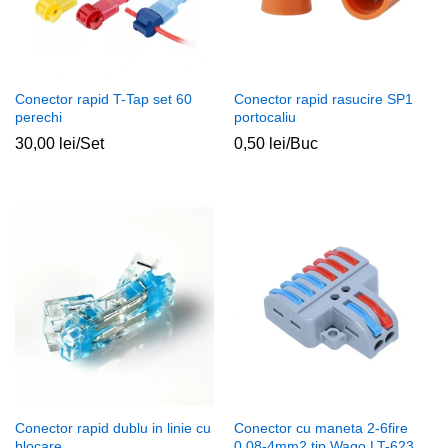
Conector rapid T-Tap set 60
Conector rapid rasucire SP1
perechi
portocaliu
30,00
lei
/Set
0,50
lei
/Buc
Conector rapid dublu in linie cu
Conector cu maneta 2-6fire
blocare
0.08-4mm2 tip Wago LT-623