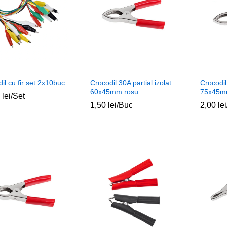
il cu fir set 2x10buc
Crocodil 30A partial izolat
Crocodil
60x45mm rosu
75x45m
0
0
lei
lei
/Set
1,50
1,50
lei
lei
/Buc
2,00
2,00
lei
lei