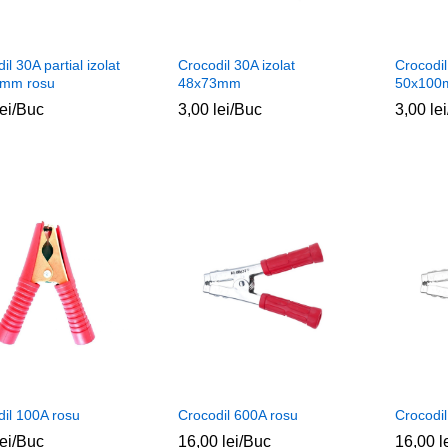
il 30A partial izolat
Crocodil 30A izolat
Crocodil
mm rosu
48x73mm
50x10
lei
lei
/Buc
3,00
3,00
lei
lei
/Buc
3,00
3,00
lei
lei
il 100A rosu
Crocodil 600A rosu
Crocodi
lei
lei
/Buc
16,00
16,00
lei
lei
/Buc
16,00
16,00
l
l