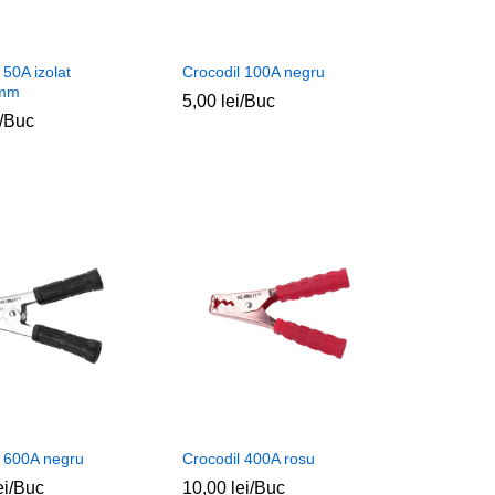
 50A izolat
Crocodil 100A negru
0mm
5,00
5,00
lei
lei
/Buc
/Buc
l 600A negru
Crocodil 400A rosu
ei
ei
/Buc
10,00
10,00
lei
lei
/Buc