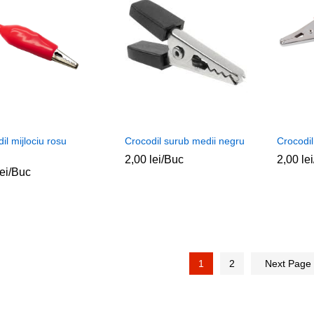
il mijlociu rosu
Crocodil surub medii negru
Crocodil
2,00
2,00
lei
lei
/Buc
2,00
2,00
lei
lei
lei
lei
/Buc
1
2
Next Page