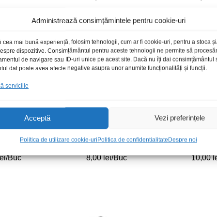
Administrează consimțămintele pentru cookie-uri
i cea mai bună experiență, folosim tehnologii, cum ar fi cookie-uri, pentru a stoca 
 despre dispozitive. Consimțământul pentru aceste tehnologii ne permite să proces
amentul de navigare sau ID-uri unice pe acest site. Dacă nu îți dai consimțământul sa
l dat poate avea afecte negative asupra unor anumite funcționalități și funcții.
 serviciile
Acceptă
Vezi preferințele
Politica de utilizare cookie-uri
Politica de confidentialitate
Despre noi
il 200A rosu
Crocodil 200A negru
Crocodi
lei
lei
/Buc
8,00
8,00
lei
lei
/Buc
10,00
10,00
l
l