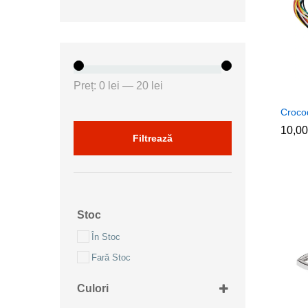
Preț
Preț
Preț:
0 lei
—
20 lei
minim
maxim
Crocod
10,0
10,0
Filtrează
Stoc
În Stoc
Fară Stoc
Culori