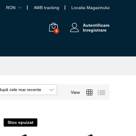
RON
AWB tracking
Locatia Magazinului
Autentificare
Inregistrare
0
după cele mai recente
View
Stoc epuizat