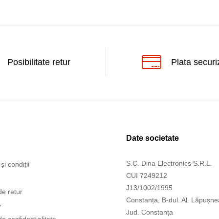
Posibilitate retur
Plata securi
Date societate
S.C. Dina Electronics S.R.L.
și condiții
CUI 7249212
J13/1002/1995
de retur
Constanța, B-dul. Al. Lăpușne
e
Jud. Constanța