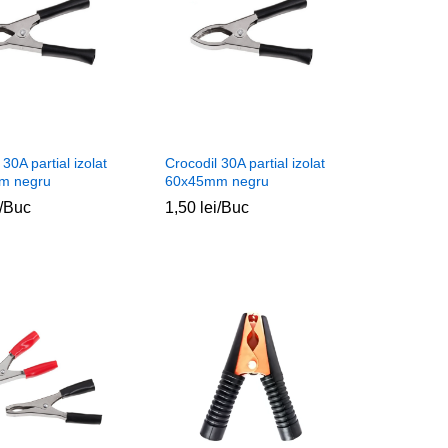
 30A partial izolat
Crocodil 30A partial izolat
m negru
60x45mm negru
/Buc
1,50
1,50
lei
lei
/Buc