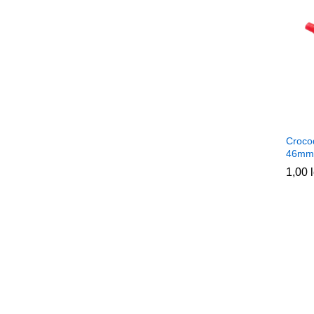
Crocod
46mm
1,00
1,00