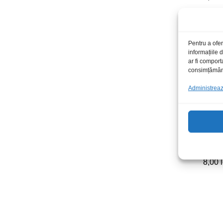
Pentru a ofer
informațiile
ar fi comport
consimțământu
Administrează
Crocod
8,00
8,00