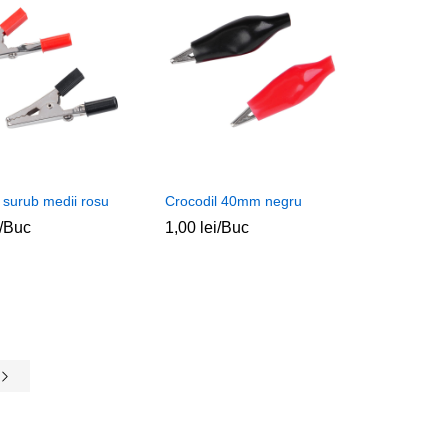
 surub medii rosu
Crocodil 40mm negru
/Buc
1,00
1,00
lei
lei
/Buc