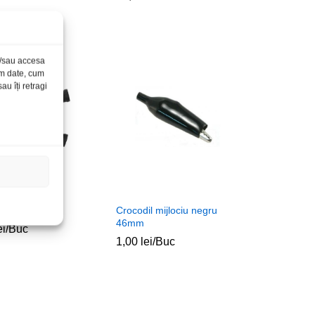
și/sau accesa
ăm date, cum
u îți retragi
l 400A negru
Crocodil mijlociu negru
46mm
ei
ei
/Buc
1,00
1,00
lei
lei
/Buc