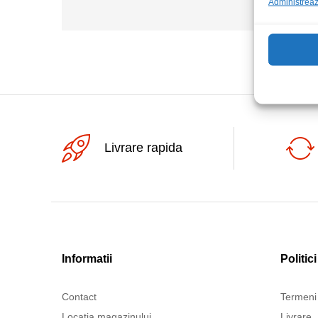
Administrează
24Vdc
Livrare rapida
Informatii
Politici
Contact
Termeni 
Locatia magazinului
Livrare