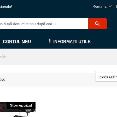
Romana
sionale!
CONTUL MEU
INFORMATII UTILE
nale
Sortează 
use
Stoc epuizat