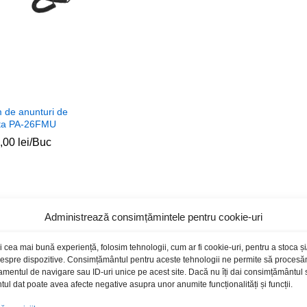
 de anunturi de
ta PA-26FMU
0,00
0,00
lei
lei
/Buc
Administrează consimțămintele pentru cookie-uri
i cea mai bună experiență, folosim tehnologii, cum ar fi cookie-uri, pentru a stoca 
 despre dispozitive. Consimțământul pentru aceste tehnologii ne permite să proces
amentul de navigare sau ID-uri unice pe acest site. Dacă nu îți dai consimțământul sa
l dat poate avea afecte negative asupra unor anumite funcționalități și funcții.