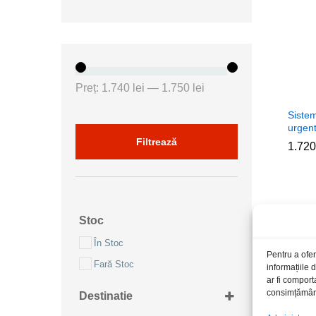
Preț
Preț
Preț:
1.740 lei
—
1.750 lei
minim
maxim
Sistem
urgen
Filtrează
1.72
1.72
Stoc
În Stoc
Pentru a ofer
Fară Stoc
informațiile
ar fi comport
consimțământu
Destinatie