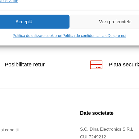
 serviciile
Acceptă
Vezi preferințele
Politica de utilizare cookie-uri
Politica de confidentialitate
Despre noi
Posibilitate retur
Plata securi
Date societate
S.C. Dina Electronics S.R.L.
și condiții
CUI 7249212