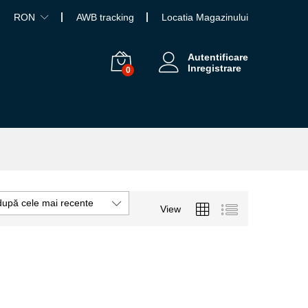
RON
AWB tracking
Locatia Magazinului
Autentificare
Inregistrare
0
după cele mai recente
View