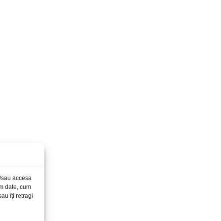
și/sau accesa
ăm date, cum
u îți retragi