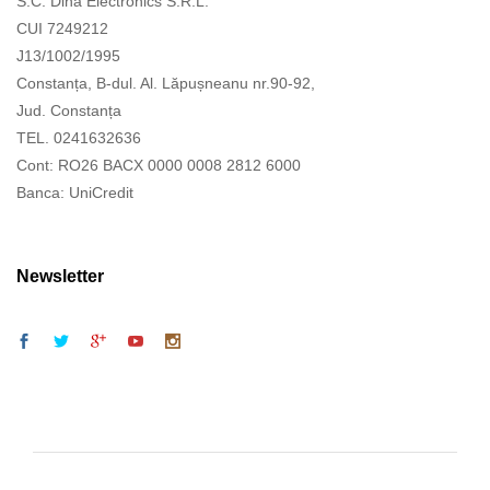
S.C. Dina Electronics S.R.L.
CUI 7249212
J13/1002/1995
Constanța, B-dul. Al. Lăpușneanu nr.90-92,
Jud. Constanța
TEL. 0241632636
Cont: RO26 BACX 0000 0008 2812 6000
Banca: UniCredit
Newsletter