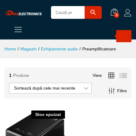
0
Products
search
Home
/
Magazin
/
Echipamente audio
/
Preamplificatoare
1
Produse
View
ț
ț
im
xim
Sortează după cele mai recente
Filtre
Stoc epuizat