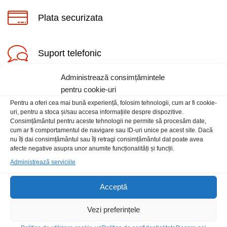
Plata securizata
Suport telefonic
Administrează consimțămintele
pentru cookie-uri
Pentru a oferi cea mai bună experiență, folosim tehnologii, cum ar fi cookie-
uri, pentru a stoca și/sau accesa informațiile despre dispozitive.
Consimțământul pentru aceste tehnologii ne permite să procesăm date,
cum ar fi comportamentul de navigare sau ID-uri unice pe acest site. Dacă
Informatii
nu îți dai consimțământul sau îți retragi consimțământul dat poate avea
afecte negative asupra unor anumite funcționalități și funcții.
Contact
Administrează serviciile
Locatia magazinului
Acceptă
Vezi preferințele