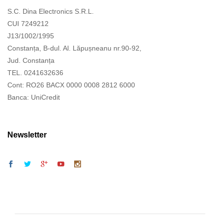
S.C. Dina Electronics S.R.L.
CUI 7249212
J13/1002/1995
Constanța, B-dul. Al. Lăpușneanu nr.90-92,
Jud. Constanța
TEL. 0241632636
Cont: RO26 BACX 0000 0008 2812 6000
Banca: UniCredit
Newsletter