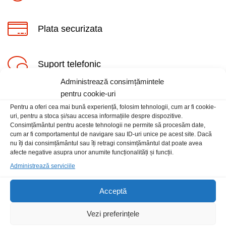
Plata securizata
Suport telefonic
Administrează consimțămintele
pentru cookie-uri
Pentru a oferi cea mai bună experiență, folosim tehnologii, cum ar fi cookie-
uri, pentru a stoca și/sau accesa informațiile despre dispozitive.
Consimțământul pentru aceste tehnologii ne permite să procesăm date,
cum ar fi comportamentul de navigare sau ID-uri unice pe acest site. Dacă
Informatii
nu îți dai consimțământul sau îți retragi consimțământul dat poate avea
afecte negative asupra unor anumite funcționalități și funcții.
Administrează serviciile
Contact
Locatia magazinului
Acceptă
Vezi preferințele