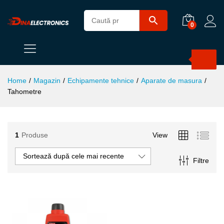
0
Products
search
Home
/
Magazin
/
Echipamente tehnice
/
Aparate de masura
/
Tahometre
1
Produse
View
ț
ț
Sortează după cele mai recente
Filtre
im
xim