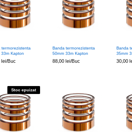
 termorezistenta
Banda termorezistenta
Banda t
 33m Kapton
50mm 33m Kapton
35mm 3
0
0
lei
lei
/Buc
88,00
88,00
lei
lei
/Buc
30,00
30,00
l
l
Stoc epuizat