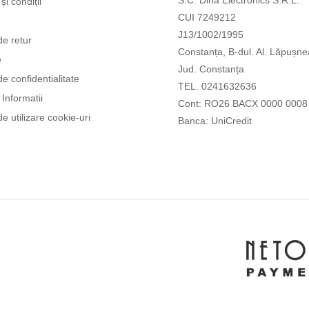
S.C. Dina Electronics S.R.L.
și condiții
CUI 7249212
J13/1002/1995
de retur
Constanța, B-dul. Al. Lăpușne
e
Jud. Constanța
de confidentialitate
TEL. 0241632636
Informatii
Cont: RO26 BACX 0000 0008
de utilizare cookie-uri
Banca: UniCredit