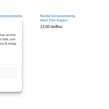
ermorezistenta
Banda termorezistenta
m Kapton
9mm 33m Kapton
ei
ei
/Buc
13,00
13,00
lei
lei
/Buc
și/sau accesa
ăm date, cum
u îți retragi