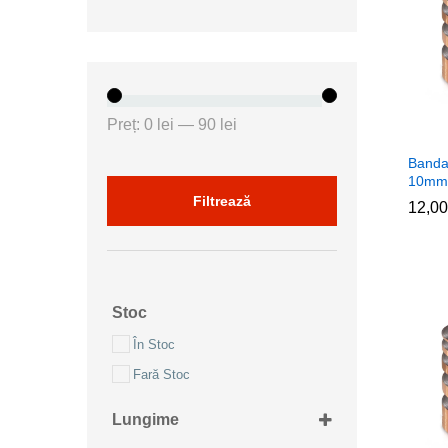
Preț
Preț
Preț:
0 lei
—
90 lei
minim
maxim
Banda
10mm
Filtrează
12,0
12,0
Stoc
În Stoc
Fară Stoc
Lungime