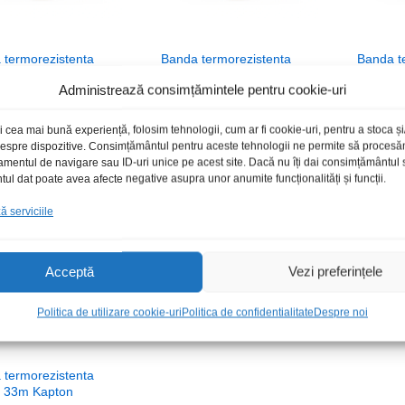
 termorezistenta
Banda termorezistenta
Banda t
 33m Kapton
5mm 33m Kapton
6mm 33
Administrează consimțămintele pentru cookie-uri
0
0
lei
lei
/Buc
7,00
7,00
lei
lei
/Buc
14,00
14,00
l
l
i cea mai bună experiență, folosim tehnologii, cum ar fi cookie-uri, pentru a stoca 
 despre dispozitive. Consimțământul pentru aceste tehnologii ne permite să proces
amentul de navigare sau ID-uri unice pe acest site. Dacă nu îți dai consimțământul sa
l dat poate avea afecte negative asupra unor anumite funcționalități și funcții.
Stoc epuizat
 serviciile
Acceptă
Vezi preferințele
Politica de utilizare cookie-uri
Politica de confidentialitate
Despre noi
 termorezistenta
 33m Kapton