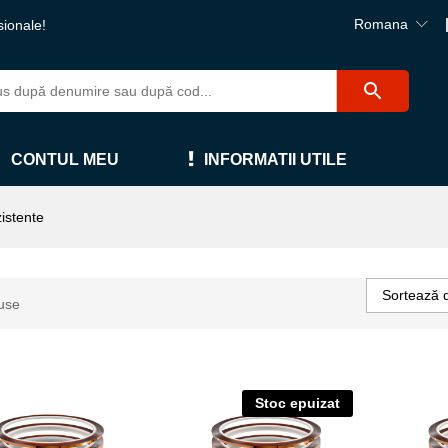
Romana
sionale!
CONTUL MEU
INFORMATII UTILE
istente
Sortează 
use
Stoc epuizat