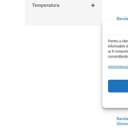
33m
Temperatura
-20...+280C
Banda
25mm
45,0
45,0
Pentru a ofer
informațiile
ar fi comport
consimțământu
Administrează
Banda
30mm