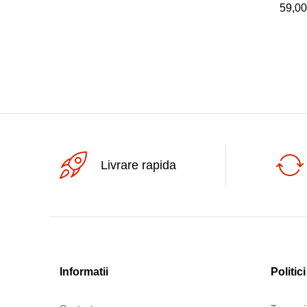
59,0
59,0
Livrare rapida
Informatii
Politici