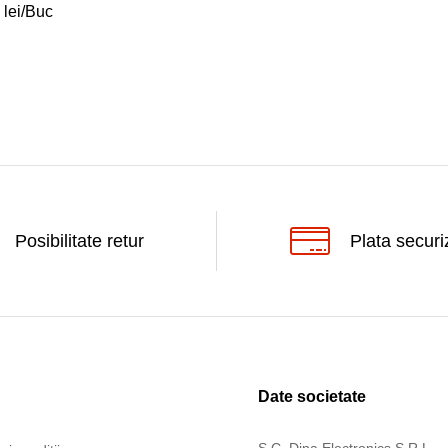
0
0
lei
lei
/Buc
Posibilitate retur
Plata securi
Date societate