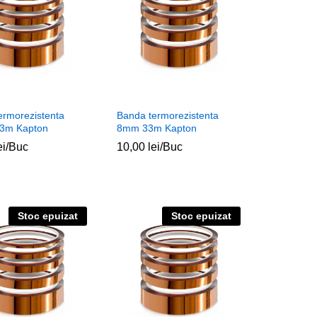
ermorezistenta
Banda termorezistenta
3m Kapton
8mm 33m Kapton
ei
ei
/Buc
10,00
10,00
lei
lei
/Buc
Stoc epuizat
Stoc epuizat