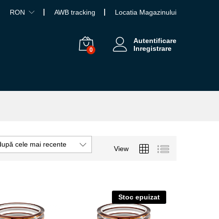
RON
AWB tracking
Locatia Magazinului
Autentificare
Inregistrare
0
după cele mai recente
View
Stoc epuizat