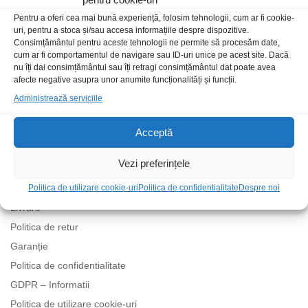
Pentru a oferi cea mai bună experiență, folosim tehnologii, cum ar fi cookie-
uri, pentru a stoca și/sau accesa informațiile despre dispozitive.
Consimțământul pentru aceste tehnologii ne permite să procesăm date,
cum ar fi comportamentul de navigare sau ID-uri unice pe acest site. Dacă
nu îți dai consimțământul sau îți retragi consimțământul dat poate avea
afecte negative asupra unor anumite funcționalități și funcții.
Administrează serviciile
Acceptă
Politici
Vezi preferințele
Politica de utilizare cookie-uri
Politica de confidentialitate
Despre noi
Termeni și condiții
Livrare
Politica de retur
Garanție
Politica de confidentialitate
GDPR – Informatii
Politica de utilizare cookie-uri