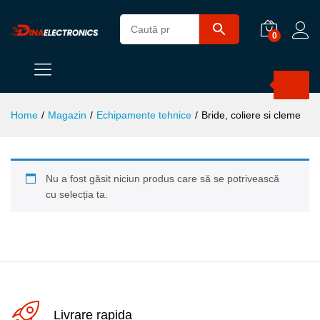
0
Products
search
Home
/
Magazin
/
Echipamente tehnice
/
Bride, coliere si cleme
Nu a fost găsit niciun produs care să se potrivească
cu selecția ta.
Livrare rapida