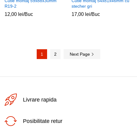
Cutie montaj 59x88x30mm
Cutie montaj 54x81x46mm cu
R19-2
stecher gri
12,00
lei
/Buc
17,00
lei
/Buc
1
2
Next Page
Livrare rapida
Posibilitate retur