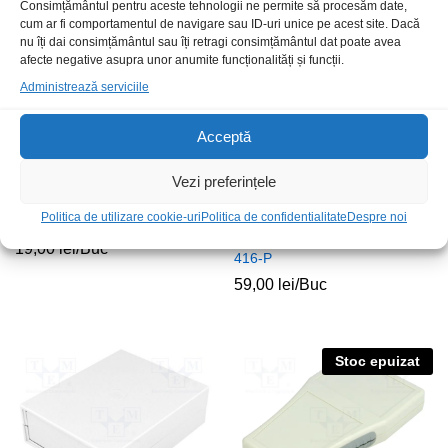
Consimțământul pentru aceste tehnologii ne permite să procesăm date,
Stoc epuizat
Stoc epuizat
cum ar fi comportamentul de navigare sau ID-uri unice pe acest site. Dacă
nu îți dai consimțământul sau îți retragi consimțământul dat poate avea
afecte negative asupra unor anumite funcționalități și funcții.
Administrează serviciile
Acceptă
Vezi preferințele
Politica de utilizare cookie-uri
Politica de confidentialitate
Despre noi
Cutie montaj 35x65x90mm
Cutie montaj 140x190x70mm
capac transparent IP65 S-BOX
19,00
lei
/Buc
416-P
59,00
lei
/Buc
Stoc epuizat