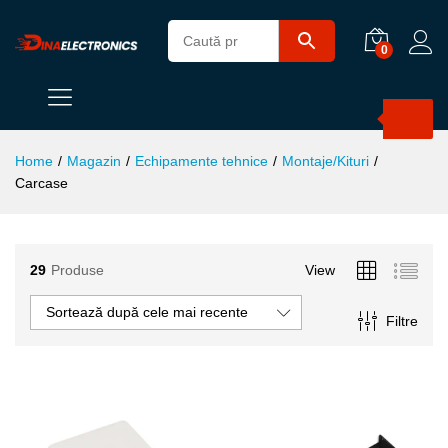
0
Products
search
Home
/
Magazin
/
Echipamente tehnice
/
Montaje/Kituri
/
Carcase
29
Produse
View
ț
ț
Sortează după cele mai recente
Filtre
im
xim