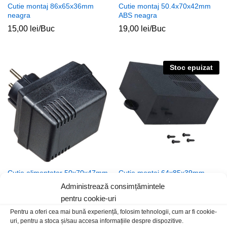
Cutie montaj 86x65x36mm
Cutie montaj 50.4x70x42mm
neagra
ABS neagra
15,00
lei
/Buc
19,00
lei
/Buc
Stoc epuizat
Cutie alimentator 50x70x47mm
Cutie montaj 64x85x39mm
stecher schucko
neagra cu fanta buzer
Administrează consimțămintele
15,00
lei
/Buc
15,00
lei
/Buc
pentru cookie-uri
Pentru a oferi cea mai bună experiență, folosim tehnologii, cum ar fi cookie-
uri, pentru a stoca și/sau accesa informațiile despre dispozitive.