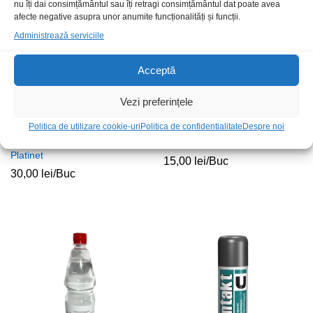
nu îți dai consimțământul sau îți retragi consimțământul dat poate avea
afecte negative asupra unor anumite funcționalități și funcții.
Administrează serviciile
Acceptă
Vezi preferințele
Politica de utilizare cookie-uri
Politica de confidentialitate
Despre noi
Spray aer comprimat 600ml
Set curatare CD DVD
Platinet
15,00
lei
/Buc
30,00
lei
/Buc