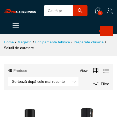
0
Products
search
Home
/
Magazin
/
Echipamente tehnice
/
Preparate chimice
/
Solutii de curatare
48
Produse
View
ț
ț
Sortează după cele mai recente
Filtre
im
xim