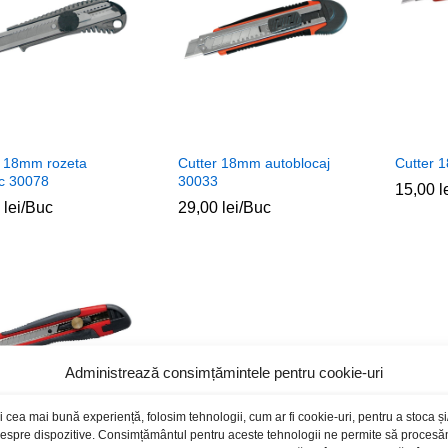
r 18mm rozeta
Cutter 18mm autoblocaj
Cutter 
ic 30078
30033
15,00
15,00
l
l
0
0
lei
lei
/Buc
29,00
29,00
lei
lei
/Buc
Administrează consimțămintele pentru cookie-uri
i cea mai bună experiență, folosim tehnologii, cum ar fi cookie-uri, pentru a stoca 
 despre dispozitive. Consimțământul pentru aceste tehnologii ne permite să proces