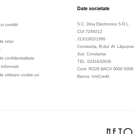
Date societate
S.C. Dina Electronics S.R.L.
și condiții
CUI 7249212
J13/1002/1995
de retur
Constanța, B-dul. Al. Lăpușne
e
Jud. Constanța
de confidentialitate
TEL. 0241632636
Informatii
Cont: RO26 BACX 0000 0008
de utilizare cookie-uri
Banca: UniCredit