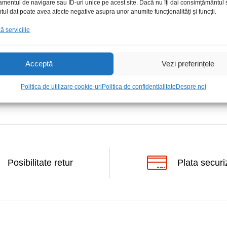
amentul de navigare sau ID-uri unice pe acest site. Dacă nu îți dai consimțământul sa
l dat poate avea afecte negative asupra unor anumite funcționalități și funcții.
 serviciile
r 9mm rozeta 30039
0
0
lei
lei
/Buc
Acceptă
Vezi preferințele
Politica de utilizare cookie-uri
Politica de confidentialitate
Despre noi
Posibilitate retur
Plata securi