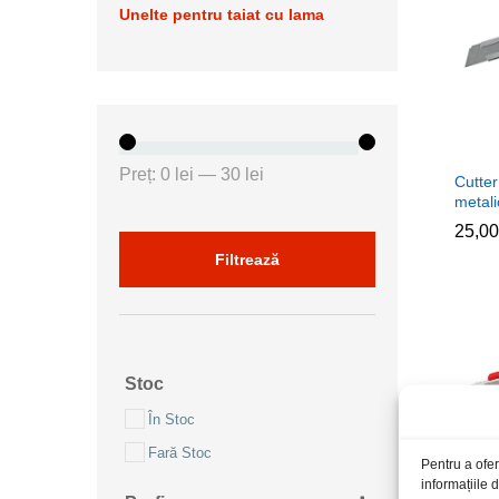
Unelte pentru taiat cu lama
Preț
Preț
Preț:
0 lei
—
30 lei
Cutte
minim
maxim
metal
25,0
25,0
Filtrează
Stoc
În Stoc
Fară Stoc
Pentru a ofer
informațiile