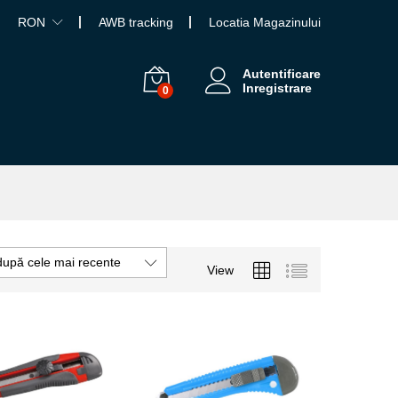
RON
AWB tracking
Locatia Magazinului
Autentificare
Inregistrare
0
după cele mai recente
View