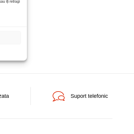
u îți retragi
zata
Suport telefonic