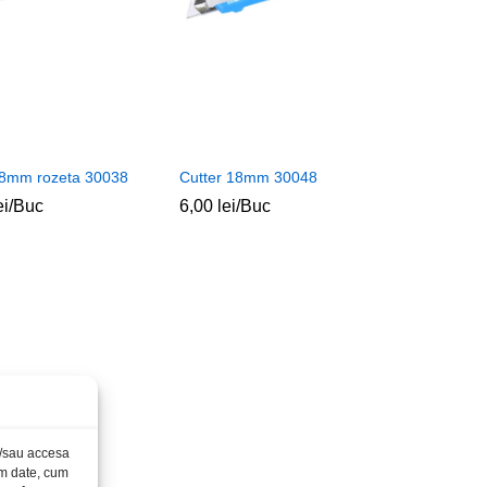
18mm rozeta 30038
Cutter 18mm 30048
ei
ei
/Buc
6,00
6,00
lei
lei
/Buc
și/sau accesa
ăm date, cum