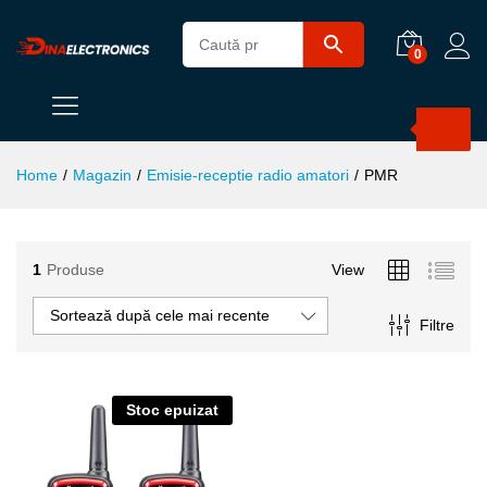
0
Products
search
Home
/
Magazin
/
Emisie-receptie radio amatori
/
PMR
1
Produse
View
ț
ț
im
xim
Sortează după cele mai recente
Filtre
Stoc epuizat