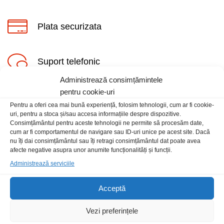
Plata securizata
Suport telefonic
Administrează consimțămintele
pentru cookie-uri
Pentru a oferi cea mai bună experiență, folosim tehnologii, cum ar fi cookie-
uri, pentru a stoca și/sau accesa informațiile despre dispozitive.
Consimțământul pentru aceste tehnologii ne permite să procesăm date,
cum ar fi comportamentul de navigare sau ID-uri unice pe acest site. Dacă
Informatii
nu îți dai consimțământul sau îți retragi consimțământul dat poate avea
afecte negative asupra unor anumite funcționalități și funcții.
Administrează serviciile
Contact
Locatia magazinului
Acceptă
Vezi preferințele