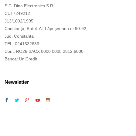
S.C. Dina Electronics S.R.L.
CUI 7249212
J13/1002/1995
Constanța, B-dul. Al. Lăpușneanu nr.90-92,
Jud. Constanța
TEL. 0241632636
Cont: RO26 BACX 0000 0008 2812 6000
Banca: UniCredit
Newsletter