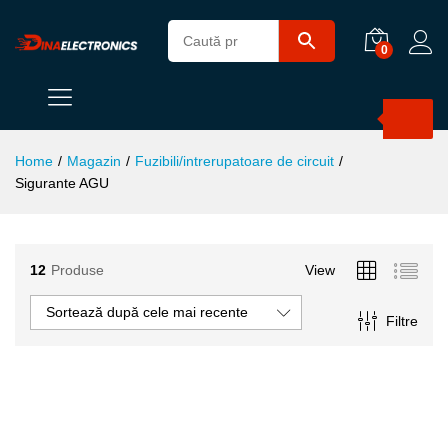
0
Products
search
Home
/
Magazin
/
Fuzibili/intrerupatoare de circuit
/
Sigurante AGU
ț
ț
12
Produse
View
im
xim
Sortează după cele mai recente
Filtre