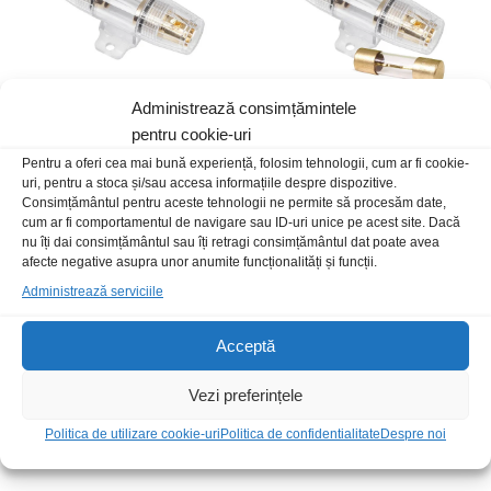
Administrează consimțămintele
pentru cookie-uri
Soclu siguranta auto AGU aurit
Soclu siguranta auto AGU cu
siguranta 60A
Pentru a oferi cea mai bună experiență, folosim tehnologii, cum ar fi cookie-
25,00
lei
/Buc
uri, pentru a stoca și/sau accesa informațiile despre dispozitive.
15,00
lei
/Buc
Consimțământul pentru aceste tehnologii ne permite să procesăm date,
cum ar fi comportamentul de navigare sau ID-uri unice pe acest site. Dacă
nu îți dai consimțământul sau îți retragi consimțământul dat poate avea
afecte negative asupra unor anumite funcționalități și funcții.
Stoc epuizat
Stoc epuizat
Administrează serviciile
Acceptă
Vezi preferințele
Politica de utilizare cookie-uri
Politica de confidentialitate
Despre noi