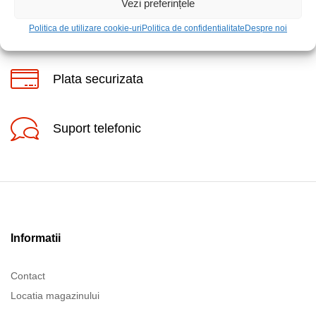
Vezi preferințele
Posibilitate retur
Politica de utilizare cookie-uri
Politica de confidentialitate
Despre noi
Plata securizata
Suport telefonic
Informatii
Contact
Locatia magazinului