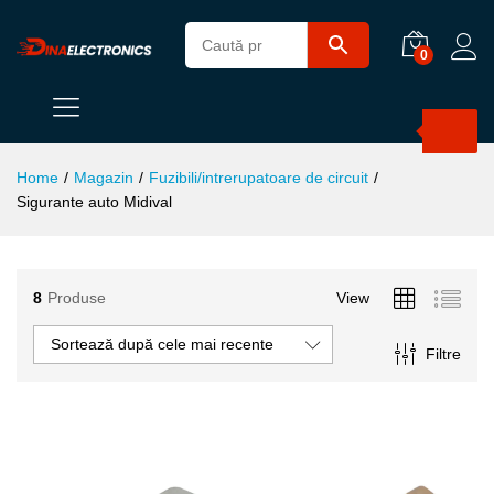
0
Products
search
Home
/
Magazin
/
Fuzibili/intrerupatoare de circuit
/
Sigurante auto Midival
ț
ț
8
Produse
View
im
xim
Sortează după cele mai recente
Filtre