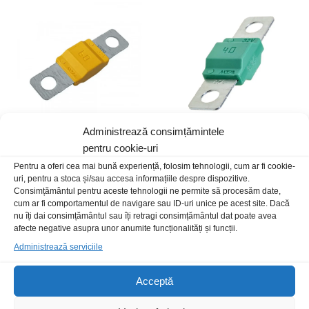
Administrează consimțămintele
Siguranta auto Midival 60A
pentru cookie-uri
Siguranta auto Midival 40A
5,00
lei
/Buc
5,00
lei
/Buc
Pentru a oferi cea mai bună experiență, folosim tehnologii, cum ar fi cookie-
uri, pentru a stoca și/sau accesa informațiile despre dispozitive.
Consimțământul pentru aceste tehnologii ne permite să procesăm date,
cum ar fi comportamentul de navigare sau ID-uri unice pe acest site. Dacă
nu îți dai consimțământul sau îți retragi consimțământul dat poate avea
afecte negative asupra unor anumite funcționalități și funcții.
Administrează serviciile
Acceptă
Livrare rapida