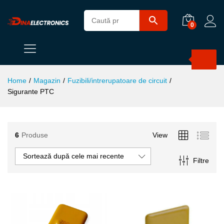
0
Products
search
Home
/
Magazin
/
Fuzibili/intrerupatoare de circuit
/
Sigurante PTC
ț
ț
6
Produse
View
im
xim
Sortează după cele mai recente
Filtre