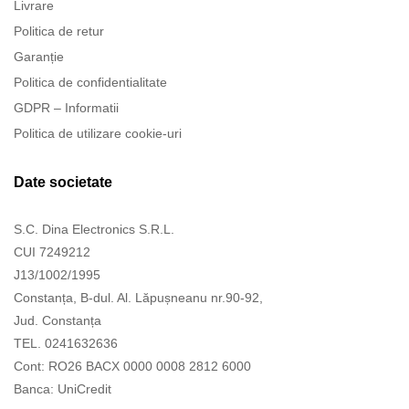
Livrare
Politica de retur
Garanție
Politica de confidentialitate
GDPR – Informatii
Politica de utilizare cookie-uri
Date societate
S.C. Dina Electronics S.R.L.
CUI 7249212
J13/1002/1995
Constanța, B-dul. Al. Lăpușneanu nr.90-92,
Jud. Constanța
TEL. 0241632636
Cont: RO26 BACX 0000 0008 2812 6000
Banca: UniCredit