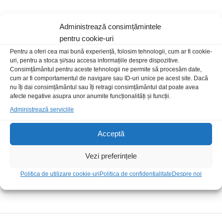
Administrează consimțămintele
pentru cookie-uri
Pentru a oferi cea mai bună experiență, folosim tehnologii, cum ar fi cookie-
uri, pentru a stoca și/sau accesa informațiile despre dispozitive.
Consimțământul pentru aceste tehnologii ne permite să procesăm date,
Livrare rapida
cum ar fi comportamentul de navigare sau ID-uri unice pe acest site. Dacă
nu îți dai consimțământul sau îți retragi consimțământul dat poate avea
afecte negative asupra unor anumite funcționalități și funcții.
Posibilitate retur
Administrează serviciile
Acceptă
Plata securizata
Vezi preferințele
Politica de utilizare cookie-uri
Politica de confidentialitate
Despre noi
Suport telefonic