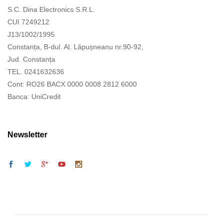
S.C. Dina Electronics S.R.L.
CUI 7249212
J13/1002/1995
Constanța, B-dul. Al. Lăpușneanu nr.90-92,
Jud. Constanța
TEL. 0241632636
Cont: RO26 BACX 0000 0008 2812 6000
Banca: UniCredit
Newsletter