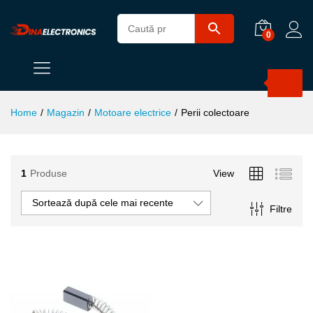
0
Products
search
Home
/
Magazin
/
Motoare electrice
/
Perii colectoare
1
Produse
View
ț
ț
im
xim
Sortează după cele mai recente
Filtre