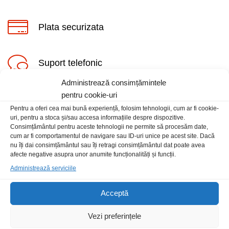
Plata securizata
Suport telefonic
Administrează consimțămintele
pentru cookie-uri
Pentru a oferi cea mai bună experiență, folosim tehnologii, cum ar fi cookie-
uri, pentru a stoca și/sau accesa informațiile despre dispozitive.
Consimțământul pentru aceste tehnologii ne permite să procesăm date,
cum ar fi comportamentul de navigare sau ID-uri unice pe acest site. Dacă
Informatii
nu îți dai consimțământul sau îți retragi consimțământul dat poate avea
afecte negative asupra unor anumite funcționalități și funcții.
Administrează serviciile
Contact
Locatia magazinului
Acceptă
Vezi preferințele