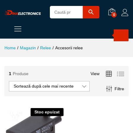
0
Products
search
Home
/
Magazin
/
Relee
/
Accesorii relee
1
Produse
View
ț
ț
im
xim
Sortează după cele mai recente
Filtre
Stoc epuizat