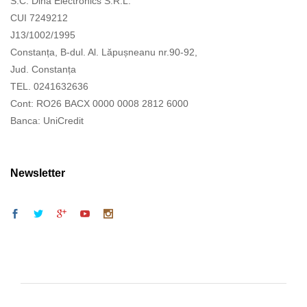
S.C. Dina Electronics S.R.L.
CUI 7249212
J13/1002/1995
Constanța, B-dul. Al. Lăpușneanu nr.90-92,
Jud. Constanța
TEL. 0241632636
Cont: RO26 BACX 0000 0008 2812 6000
Banca: UniCredit
Newsletter