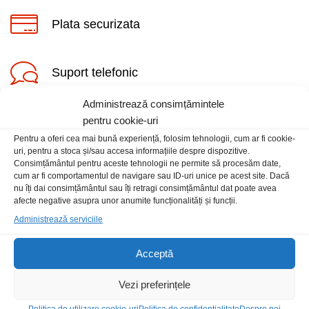
Plata securizata
Suport telefonic
Administrează consimțămintele
pentru cookie-uri
Pentru a oferi cea mai bună experiență, folosim tehnologii, cum ar fi cookie-
uri, pentru a stoca și/sau accesa informațiile despre dispozitive.
Consimțământul pentru aceste tehnologii ne permite să procesăm date,
cum ar fi comportamentul de navigare sau ID-uri unice pe acest site. Dacă
Informatii
nu îți dai consimțământul sau îți retragi consimțământul dat poate avea
afecte negative asupra unor anumite funcționalități și funcții.
Contact
Administrează serviciile
Locatia magazinului
Acceptă
Vezi preferințele