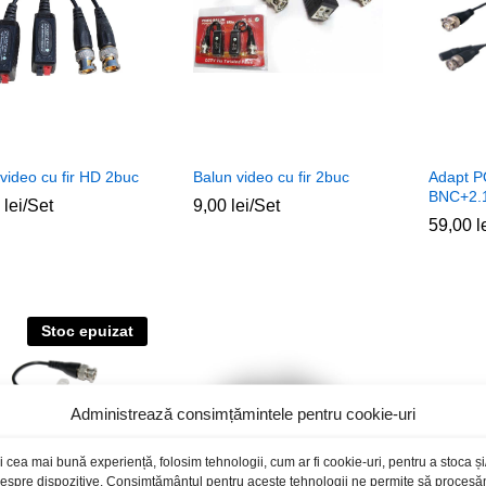
video cu fir HD 2buc
Balun video cu fir 2buc
Adapt 
BNC+2.
0
0
lei
lei
/Set
9,00
9,00
lei
lei
/Set
59,00
59,00
l
l
Stoc epuizat
Administrează consimțămintele pentru cookie-uri
i cea mai bună experiență, folosim tehnologii, cum ar fi cookie-uri, pentru a stoca 
 despre dispozitive. Consimțământul pentru aceste tehnologii ne permite să proces