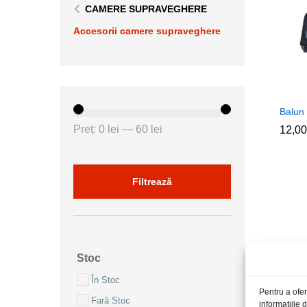
CAMERE SUPRAVEGHERE
Accesorii camere supraveghere
Balun 
Preț
Preț
Preț:
0 lei
—
60 lei
12,0
12,0
minim
maxim
Filtrează
Stoc
În Stoc
Pentru a ofer
Fară Stoc
informațiile