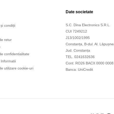
Date societate
S.C. Dina Electronics S.R.L.
și condiții
CUI 7249212
J13/1002/1995
de retur
Constanța, B-dul. Al. Lăpușne
e
Jud. Constanța
de confidentialitate
TEL. 0241632636
Informatii
Cont: RO26 BACX 0000 0008
de utilizare cookie-uri
Banca: UniCredit