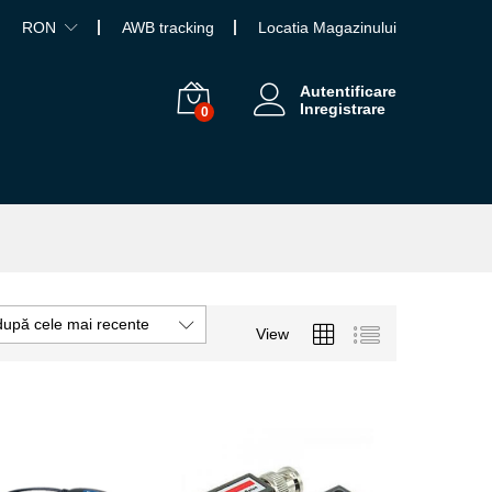
RON
AWB tracking
Locatia Magazinului
Autentificare
Inregistrare
0
după cele mai recente
View