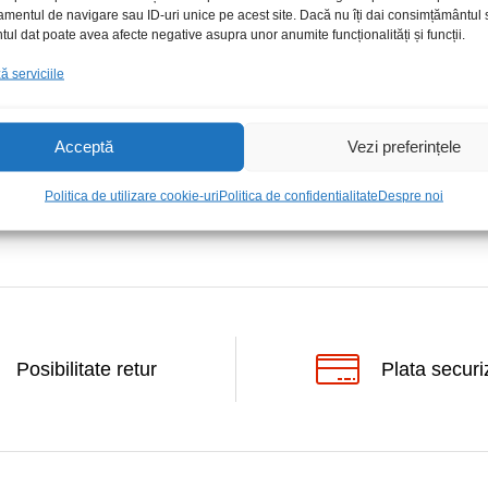
amentul de navigare sau ID-uri unice pe acest site. Dacă nu îți dai consimțământul sa
l dat poate avea afecte negative asupra unor anumite funcționalități și funcții.
video cu fir
Balun video fara fir 90grd
 serviciile
rtizare 2buc
2buc
0
0
lei
lei
/Set
13,00
13,00
lei
lei
/Set
Acceptă
Vezi preferințele
Politica de utilizare cookie-uri
Politica de confidentialitate
Despre noi
Posibilitate retur
Plata securi