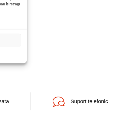
u îți retragi
zata
Suport telefonic