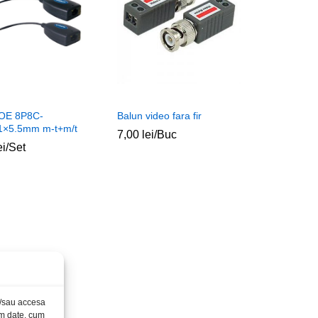
POE 8P8C-
Balun video fara fir
1×5.5mm m-t+m/t
7,00
7,00
lei
lei
/Buc
ei
ei
/Set
și/sau accesa
ăm date, cum