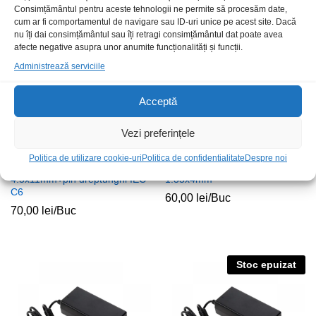
Consimțământul pentru aceste tehnologii ne permite să procesăm date,
Stoc epuizat
cum ar fi comportamentul de navigare sau ID-uri unice pe acest site. Dacă
nu îți dai consimțământul sau îți retragi consimțământul dat poate avea
afecte negative asupra unor anumite funcționalități și funcții.
Administrează serviciile
Acceptă
Vezi preferințele
Politica de utilizare cookie-uri
Politica de confidentialitate
Despre noi
Sursa Lenovo 20V 3.25A
Sursa Asus 19V 2.37A
4.5x11mm+pin dreptunghi IEC
1.35x4mm
C6
60,00
lei
/Buc
70,00
lei
/Buc
Stoc epuizat