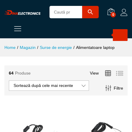
0
Products
search
Home
/
Magazin
/
Surse de energie
/
Alimentatoare laptop
64
Produse
View
Sortează după cele mai recente
ț
ț
Filtre
im
xim