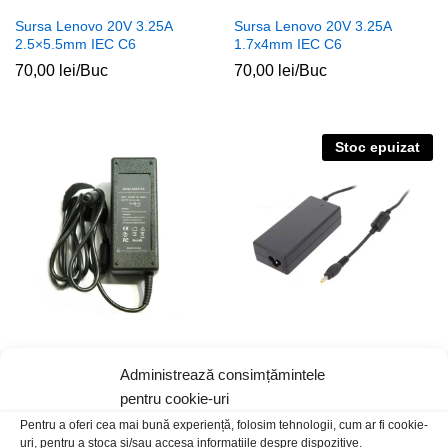
Sursa Lenovo 20V 3.25A
Sursa Lenovo 20V 3.25A
2.5×5.5mm IEC C6
1.7x4mm IEC C6
70,00
lei
/Buc
70,00
lei
/Buc
Stoc epuizat
Sursa Dell 19.5V 4.62A
Sursa Lenovo 20V 2.25A
5×7.4mm+pin IEC C6
1.7x4mm IEC C6
Administrează consimțămintele
pentru cookie-uri
70,00
lei
/Buc
89,00
lei
/Buc
Pentru a oferi cea mai bună experiență, folosim tehnologii, cum ar fi cookie-
uri, pentru a stoca și/sau accesa informațiile despre dispozitive.