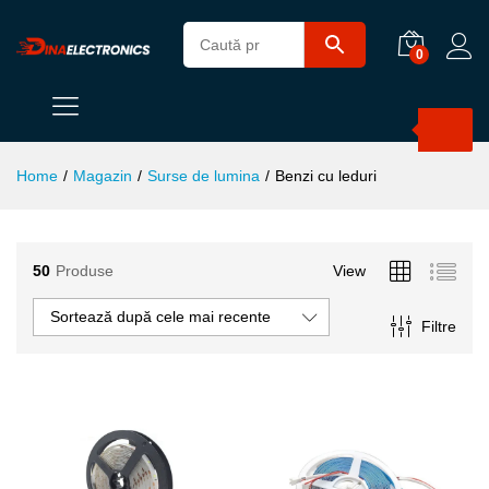
0
Products
search
Home
/
Magazin
/
Surse de lumina
/
Benzi cu leduri
50
Produse
View
ț
ț
im
xim
Sortează după cele mai recente
Filtre