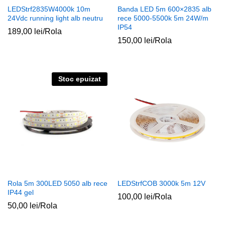
LEDStrf2835W4000k 10m
Banda LED 5m 600×2835 alb
24Vdc running light alb neutru
rece 5000-5500k 5m 24W/m
IP54
189,00
lei
/Rola
150,00
lei
/Rola
Stoc epuizat
Rola 5m 300LED 5050 alb rece
LEDStrfCOB 3000k 5m 12V
IP44 gel
100,00
lei
/Rola
50,00
lei
/Rola