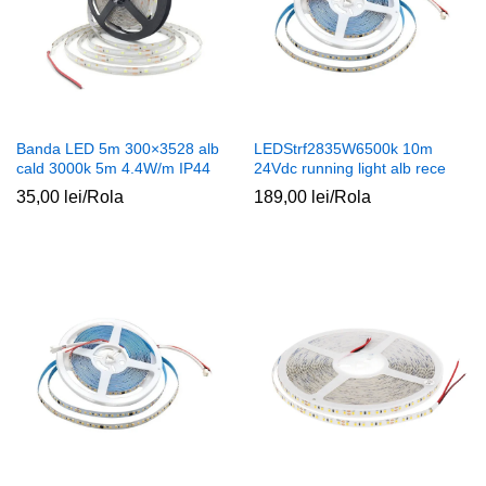
Banda LED 5m 300×3528 alb
LEDStrf2835W6500k 10m
cald 3000k 5m 4.4W/m IP44
24Vdc running light alb rece
35,00
lei
/Rola
189,00
lei
/Rola