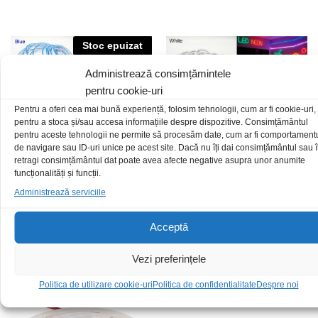
Stoc epuizat
Administrează consimțămintele
pentru cookie-uri
Pentru a oferi cea mai bună experiență, folosim tehnologii, cum ar fi cookie-uri,
pentru a stoca și/sau accesa informațiile despre dispozitive. Consimțământul
pentru aceste tehnologii ne permite să procesăm date, cum ar fi comportament
de navigare sau ID-uri unice pe acest site. Dacă nu îți dai consimțământul sau îț
retragi consimțământul dat poate avea afecte negative asupra unor anumite
funcționalități și funcții.
Administrează serviciile
Banda LED decor 2835 5M
Banda LED decor 2835W
albastru IP65
6500K 5M alb rece IP65
31,00
lei
/Buc
31,00
lei
/Buc
Acceptă
Vezi preferințele
Politica de utilizare cookie-uri
Politica de confidentialitate
Despre noi