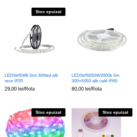
Stoc epuizat
LEDStrf5W6 5ml 300led alb
LEDStrf5050W3000k 5m
rece IP20
300×5050 alb cald IP65
29,00
lei
/Rola
80,00
lei
/Rola
Stoc epuizat
Stoc epuizat