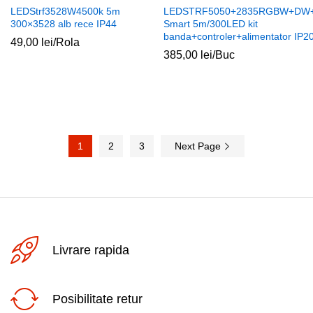
LEDStrf3528W4500k 5m
LEDSTRF5050+2835RGBW+DW
300×3528 alb rece IP44
Smart 5m/300LED kit
banda+controler+alimentator IP2
49,00
lei
/Rola
385,00
lei
/Buc
1
2
3
Next Page
Livrare rapida
Posibilitate retur