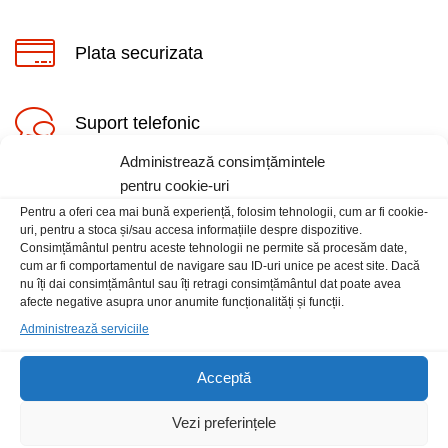
Plata securizata
Suport telefonic
Administrează consimțămintele
pentru cookie-uri
Pentru a oferi cea mai bună experiență, folosim tehnologii, cum ar fi cookie-
uri, pentru a stoca și/sau accesa informațiile despre dispozitive.
Consimțământul pentru aceste tehnologii ne permite să procesăm date,
cum ar fi comportamentul de navigare sau ID-uri unice pe acest site. Dacă
Informatii
nu îți dai consimțământul sau îți retragi consimțământul dat poate avea
afecte negative asupra unor anumite funcționalități și funcții.
Administrează serviciile
Contact
Locatia magazinului
Acceptă
Vezi preferințele