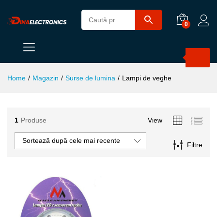
0
Products
search
Home
/
Magazin
/
Surse de lumina
/
Lampi de veghe
1
Produse
View
ț
ț
im
xim
Sortează după cele mai recente
Filtre