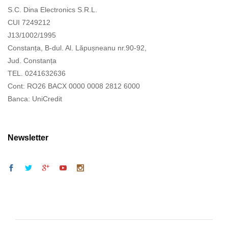
S.C. Dina Electronics S.R.L.
CUI 7249212
J13/1002/1995
Constanța, B-dul. Al. Lăpușneanu nr.90-92,
Jud. Constanța
TEL. 0241632636
Cont: RO26 BACX 0000 0008 2812 6000
Banca: UniCredit
Newsletter