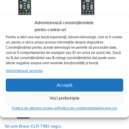
Administrează consimțămintele
pentru cookie-uri
Tel.univ.programabila HIFI
Tel.univ.programabila SKU 498
Pentru a oferi cea mai bună experiență, folosim tehnologii, cum ar fi cookie-
uri, pentru a stoca și/sau accesa informațiile despre dispozitive.
29,00
lei
/Buc
29,00
lei
/Buc
Consimțământul pentru aceste tehnologii ne permite să procesăm date,
cum ar fi comportamentul de navigare sau ID-uri unice pe acest site. Dacă
nu îți dai consimțământul sau îți retragi consimțământul dat poate avea
afecte negative asupra unor anumite funcționalități și funcții.
Stoc epuizat
Administrează serviciile
Acceptă
Vezi preferințele
Politica de utilizare cookie-uri
Politica de confidentialitate
Despre noi
Tel.univ.Bravo CLR-7982 negru