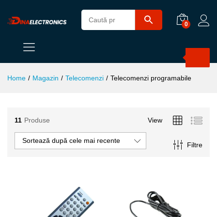
0
Products
search
Home
/
Magazin
/
Telecomenzi
/
Telecomenzi programabile
11
Produse
View
ț
ț
im
xim
Sortează după cele mai recente
Filtre