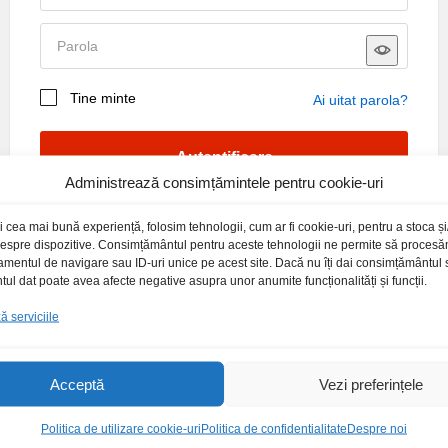
Tine minte
Ai uitat parola?
Datele personale vor fi folosite pentru a-ți susține
experiența pe acest site web, pentru a administra accesul
la contul tău și pentru alte scopuri descrise în
politică de
Autentificare
confidențialitate
.
Administrează consimțămintele pentru cookie-uri
i cea mai bună experiență, folosim tehnologii, cum ar fi cookie-uri, pentru a stoca 
Inregistrare
 despre dispozitive. Consimțământul pentru aceste tehnologii ne permite să proces
amentul de navigare sau ID-uri unice pe acest site. Dacă nu îți dai consimțământul sa
l dat poate avea afecte negative asupra unor anumite funcționalități și funcții.
 serviciile
Acceptă
Vezi preferințele
Posibilitate retur
Plata securi
Politica de utilizare cookie-uri
Politica de confidentialitate
Despre noi