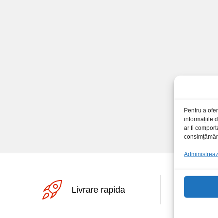
Pentru a ofer
informațiile
ar fi comport
consimțământu
Administrează
Livrare rapida