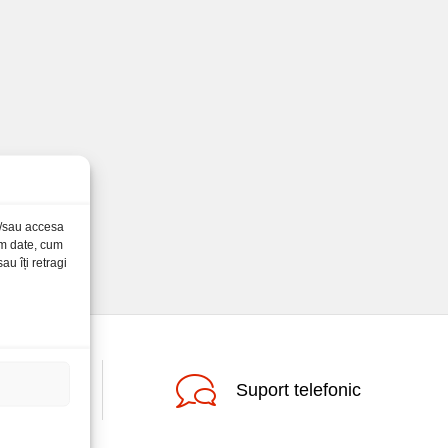
și/sau accesa
ăm date, cum
u îți retragi
zata
Suport telefonic