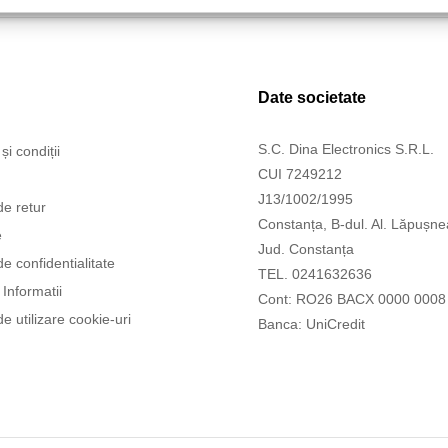
Date societate
S.C. Dina Electronics S.R.L.
și condiții
CUI 7249212
J13/1002/1995
de retur
Constanța, B-dul. Al. Lăpușne
e
Jud. Constanța
de confidentialitate
TEL. 0241632636
Informatii
Cont: RO26 BACX 0000 0008
de utilizare cookie-uri
Banca: UniCredit