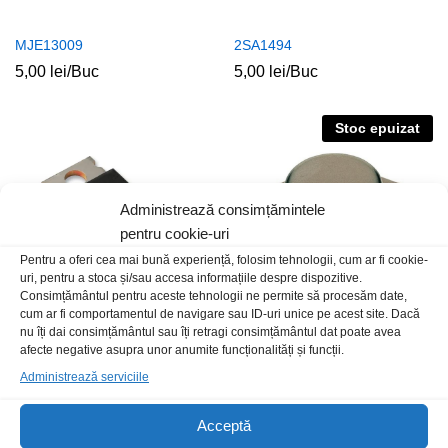
MJE13009
2SA1494
5,00
lei
/Buc
5,00
lei
/Buc
Stoc epuizat
Administrează consimțămintele
pentru cookie-uri
Pentru a oferi cea mai bună experiență, folosim tehnologii, cum ar fi cookie-
uri, pentru a stoca și/sau accesa informațiile despre dispozitive.
Consimțământul pentru aceste tehnologii ne permite să procesăm date,
cum ar fi comportamentul de navigare sau ID-uri unice pe acest site. Dacă
nu îți dai consimțământul sau îți retragi consimțământul dat poate avea
TIP42C
BUY69A
afecte negative asupra unor anumite funcționalități și funcții.
3,00
lei
/Buc
92,00
lei
/Buc
Administrează serviciile
Stoc epuizat
Stoc epuizat
Acceptă