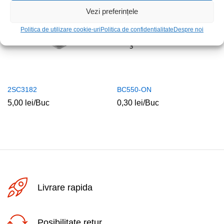
Vezi preferințele
Politica de utilizare cookie-uri
Politica de confidentialitate
Despre noi
2SC3182
BC550-ON
5,00
lei
/Buc
0,30
lei
/Buc
Livrare rapida
Posibilitate retur