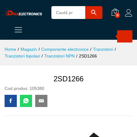
0
Products
search
Home
/
Magazin
/
Componente electronice
/
Tranzistori
/
Tranzistori bipolari
/
Tranzistori NPN
/
2SD1266
2SD1266
Cod produs:
105380