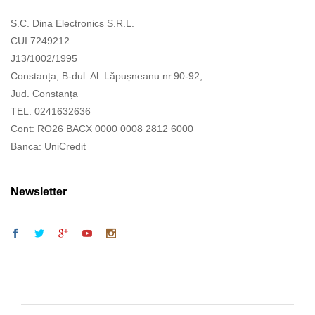
S.C. Dina Electronics S.R.L.
CUI 7249212
J13/1002/1995
Constanța, B-dul. Al. Lăpușneanu nr.90-92,
Jud. Constanța
TEL. 0241632636
Cont: RO26 BACX 0000 0008 2812 6000
Banca: UniCredit
Newsletter