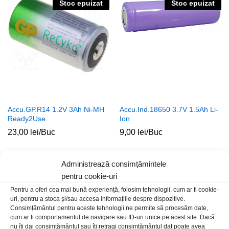
Stoc epuizat
Stoc epuizat
Accu.GP.R14 1.2V 3Ah Ni-MH
Accu.Ind.18650 3.7V 1.5Ah Li-
Ready2Use
Ion
23,00
lei
/Buc
9,00
lei
/Buc
Stoc epuizat
Stoc epuizat
Administrează consimțămintele
pentru cookie-uri
Pentru a oferi cea mai bună experiență, folosim tehnologii, cum ar fi cookie-
uri, pentru a stoca și/sau accesa informațiile despre dispozitive.
Consimțământul pentru aceste tehnologii ne permite să procesăm date,
cum ar fi comportamentul de navigare sau ID-uri unice pe acest site. Dacă
nu îți dai consimțământul sau îți retragi consimțământul dat poate avea