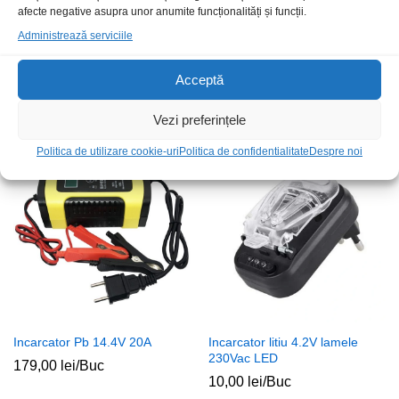
afecte negative asupra unor anumite funcționalități și funcții.
Administrează serviciile
Accu.EBL.R22 9V 600mAh Li-
Accu.Tex.R22 8.4V 280mAh Ni-
Acceptă
Ion
MH
87,50
lei
/Buc
39,00
lei
/Buc
Vezi preferințele
Politica de utilizare cookie-uri
Politica de confidentialitate
Despre noi
Stoc epuizat
Stoc epuizat
Incarcator Pb 14.4V 20A
Incarcator litiu 4.2V lamele
230Vac LED
179,00
lei
/Buc
10,00
lei
/Buc