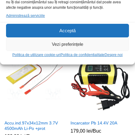
nu îți dai consimțământul sau îți retragi consimțământul dat poate avea
afecte negative asupra unor anumite funcționalități și funcții.
Administrează serviciile
Acumulator industrial
Accu.Pb.6V 4.2Ah TED
16x18mm 3.6V 80mAh Ni-MH
Acceptă
39,00
lei
/Buc
3pini
20,00
lei
/Buc
Vezi preferințele
Politica de utilizare cookie-uri
Politica de confidentialitate
Despre noi
Stoc epuizat
Stoc epuizat
Accu.ind.97x34x12mm 3.7V
Incarcator Pb 14.4V 20A
4500mAh Li-Po +prot
179,00
lei
/Buc