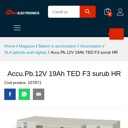
0
Products
search
Home
/
Magazin
/
Baterii si acumulatori
/
Acumulatori
/
SLA (plumb acid sigilat)
/
Accu.Pb.12V 19Ah TED F3 surub HR
Accu.Pb.12V 19Ah TED F3 surub HR
Cod produs:
107871