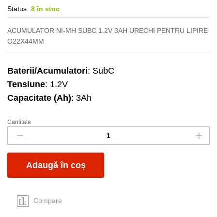
Status:
8 în stoc
ACUMULATOR NI-MH SUBC 1.2V 3AH URECHI PENTRU LIPIRE
O22X44MM
Baterii/Acumulatori
: SubC
Tensiune
: 1.2V
Capacitate (Ah)
: 3Ah
Cantitate
Acumulator
JJJ
SubC
1.2V
Adaugă în coș
3Ah
Ni-
MH
cu
Compare
lamele