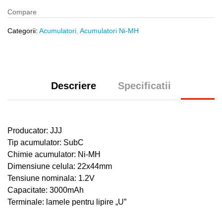
quantity
Compare
Categorii:
Acumulatori
,
Acumulatori Ni-MH
Descriere
Specificatii
Producator: JJJ
Tip acumulator: SubC
Chimie acumulator: Ni-MH
Dimensiune celula: 22x44mm
Tensiune nominala: 1.2V
Capacitate: 3000mAh
Terminale: lamele pentru lipire „U”