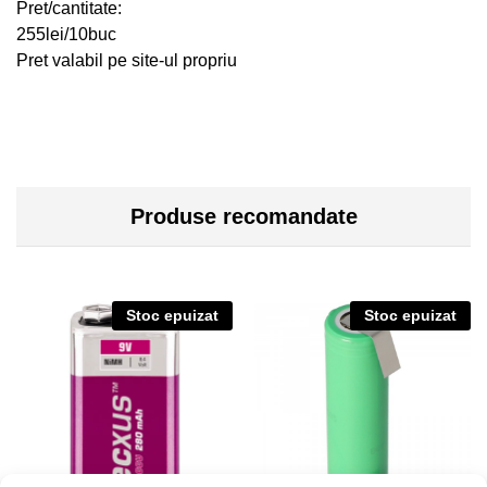
Pret/cantitate:
255lei/10buc
Pret valabil pe site-ul propriu
Produse recomandate
Stoc epuizat
Stoc epuizat