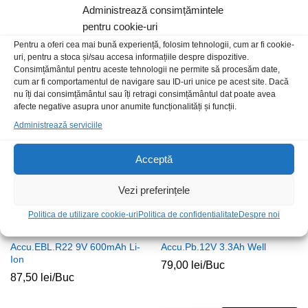
Administrează consimțămintele
pentru cookie-uri
Accu.Tex.R22 8.4V 280mAh Ni-
Accu.Sams.18650 3.6V 2.0Ah
Pentru a oferi cea mai bună experiență, folosim tehnologii, cum ar fi cookie-
MH
Li-Ion 22A cu lamele U
uri, pentru a stoca și/sau accesa informațiile despre dispozitive.
39,00
lei
/Buc
35,00
lei
/Buc
Consimțământul pentru aceste tehnologii ne permite să procesăm date,
cum ar fi comportamentul de navigare sau ID-uri unice pe acest site. Dacă
nu îți dai consimțământul sau îți retragi consimțământul dat poate avea
Stoc epuizat
Stoc epuizat
afecte negative asupra unor anumite funcționalități și funcții.
Administrează serviciile
Acceptă
Vezi preferințele
Politica de utilizare cookie-uri
Politica de confidentialitate
Despre noi
Accu.EBL.R22 9V 600mAh Li-
Accu.Pb.12V 3.3Ah Well
Ion
79,00
lei
/Buc
87,50
lei
/Buc