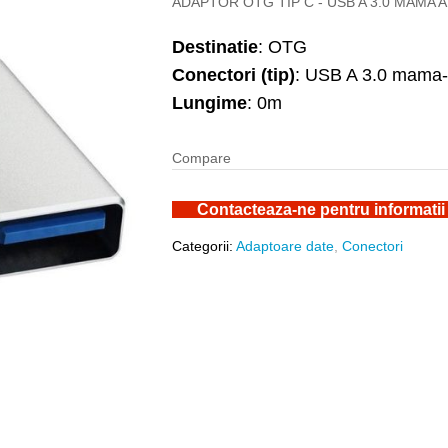
ADAPTOR OTG TIP C - USB A 3.0 MAMA 
Destinatie
: OTG
Conectori (tip)
: USB A 3.0 mama-
Lungime
: 0m
Compare
Contacteaza-ne pentru informatii
Categorii:
Adaptoare date
,
Conectori