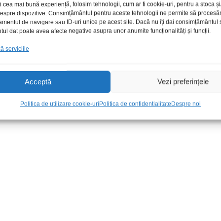
i cea mai bună experiență, folosim tehnologii, cum ar fi cookie-uri, pentru a stoca 
 despre dispozitive. Consimțământul pentru aceste tehnologii ne permite să proces
amentul de navigare sau ID-uri unice pe acest site. Dacă nu îți dai consimțământul sa
l dat poate avea afecte negative asupra unor anumite funcționalități și funcții.
 serviciile
Acceptă
Vezi preferințele
edii negru
Mufa USB A 3.0 tata fir lipire
Mufa HDMI 
SMD
Politica de utilizare cookie-uri
Politica de confidentialitate
Despre noi
6,00
lei
/Buc
12,00
lei
/Bu