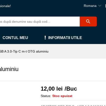
Romana
sionale!
CONTUL MEU
INFORMATII UTILE
SB A 3.0-Tip C m-t OTG aluminiu
luminiu
12,00
lei
/Buc
Status:
Stoc epuizat