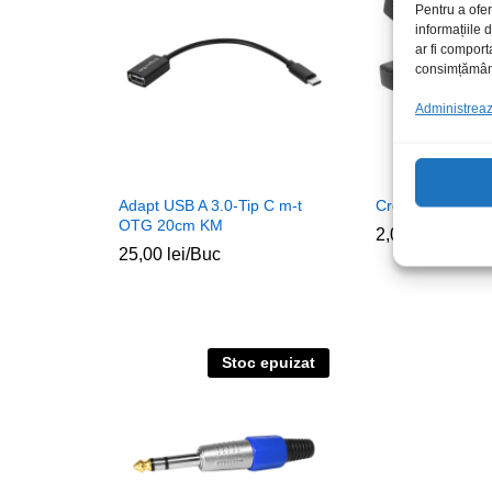
Pentru a ofer
informațiile
ar fi comport
consimțământu
Administrează
Adapt USB A 3.0-Tip C m-t
Crocodil surub m
OTG 20cm KM
2,00
lei
/Buc
25,00
lei
/Buc
Stoc epuizat