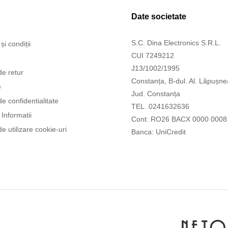
Date societate
S.C. Dina Electronics S.R.L.
și condiții
CUI 7249212
J13/1002/1995
de retur
Constanța, B-dul. Al. Lăpușne
e
Jud. Constanța
de confidentialitate
TEL. 0241632636
Informatii
Cont: RO26 BACX 0000 0008
de utilizare cookie-uri
Banca: UniCredit