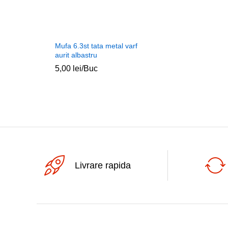
Mufa 6.3st tata metal varf
aurit albastru
5,00
lei
/Buc
Livrare rapida