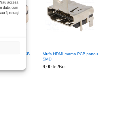
și/sau accesa
ăm date, cum
u îți retragi
mama 90grd PCB
Mufa HDMI mama PCB panou
SMD
c
9,00
lei
/Buc