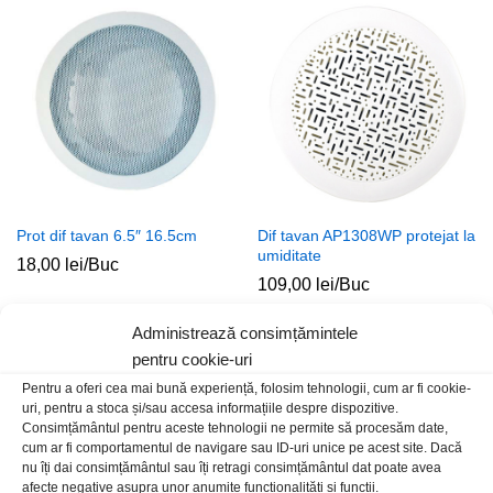
Prot dif tavan 6.5″ 16.5cm
Dif tavan AP1308WP protejat la
umiditate
18,00
lei
/Buc
109,00
lei
/Buc
Administrează consimțămintele
Stoc epuizat
pentru cookie-uri
Pentru a oferi cea mai bună experiență, folosim tehnologii, cum ar fi cookie-
uri, pentru a stoca și/sau accesa informațiile despre dispozitive.
Consimțământul pentru aceste tehnologii ne permite să procesăm date,
cum ar fi comportamentul de navigare sau ID-uri unice pe acest site. Dacă
nu îți dai consimțământul sau îți retragi consimțământul dat poate avea
afecte negative asupra unor anumite funcționalități și funcții.