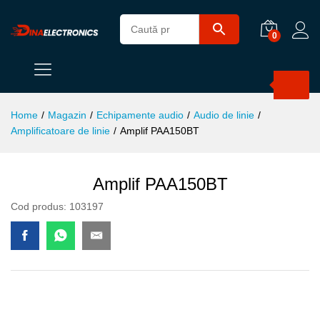
0
Products
search
Home
/
Magazin
/
Echipamente audio
/
Audio de linie
/
Amplificatoare de linie
/
Amplif PAA150BT
Amplif PAA150BT
Cod produs:
103197