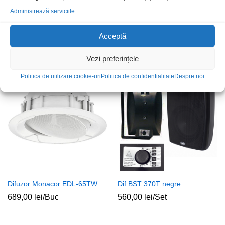
Administrează serviciile
Acceptă
Dif tavan SPCP501A
Atenuator linie 100V 100W
36,00
lei
/Buc
139,00
lei
/Buc
Vezi preferințele
Politica de utilizare cookie-uri
Politica de confidentialitate
Despre noi
Stoc epuizat
Difuzor Monacor EDL-65TW
Dif BST 370T negre
689,00
lei
/Buc
560,00
lei
/Set