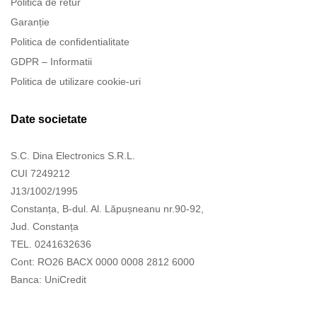
Politica de retur
Garanție
Politica de confidentialitate
GDPR – Informatii
Politica de utilizare cookie-uri
Date societate
S.C. Dina Electronics S.R.L.
CUI 7249212
J13/1002/1995
Constanța, B-dul. Al. Lăpușneanu nr.90-92,
Jud. Constanța
TEL. 0241632636
Cont: RO26 BACX 0000 0008 2812 6000
Banca: UniCredit