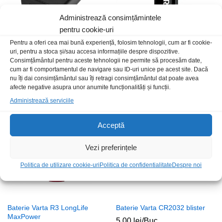
Administrează consimțămintele
pentru cookie-uri
Pentru a oferi cea mai bună experiență, folosim tehnologii, cum ar fi cookie-
uri, pentru a stoca și/sau accesa informațiile despre dispozitive.
Suport baterii 3xR3(AAA)
Baterie Duracell 23A
Consimțământul pentru aceste tehnologii ne permite să procesăm date,
carcasa+intrerupator+fire
10,00
lei
/Buc
cum ar fi comportamentul de navigare sau ID-uri unice pe acest site. Dacă
10,00
lei
/Buc
nu îți dai consimțământul sau îți retragi consimțământul dat poate avea
afecte negative asupra unor anumite funcționalități și funcții.
Administrează serviciile
Acceptă
Vezi preferințele
Politica de utilizare cookie-uri
Politica de confidentialitate
Despre noi
Baterie Varta R3 LongLife
Baterie Varta CR2032 blister
MaxPower
5,00
lei
/Buc