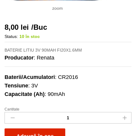
zoom
8,00
lei
/Buc
Status:
10 în stoc
BATERIE LITIU 3V 90MAH FI20X1.6MM
Producator
: Renata
Baterii/Acumulatori
: CR2016
Tensiune
: 3V
Capacitate (Ah)
: 90mAh
Cantitate
Bat.Ren.CR2016
blister
quantity