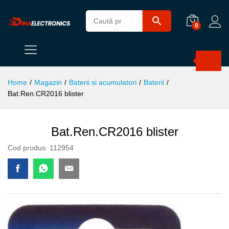
0
Products
search
Home
/
Magazin
/
Baterii si acumulatori
/
Baterii
/
Bat.Ren.CR2016 blister
Bat.Ren.CR2016 blister
Cod produs:
112954