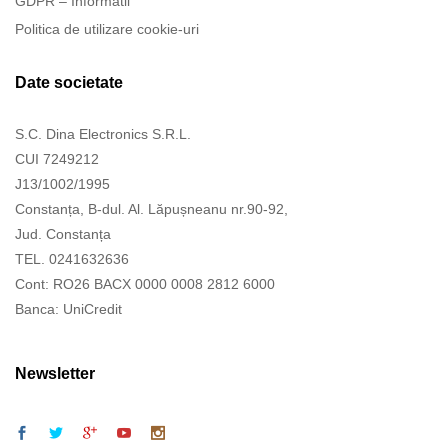
GDPR – Informatii
Politica de utilizare cookie-uri
Date societate
S.C. Dina Electronics S.R.L.
CUI 7249212
J13/1002/1995
Constanța, B-dul. Al. Lăpușneanu nr.90-92,
Jud. Constanța
TEL. 0241632636
Cont: RO26 BACX 0000 0008 2812 6000
Banca: UniCredit
Newsletter