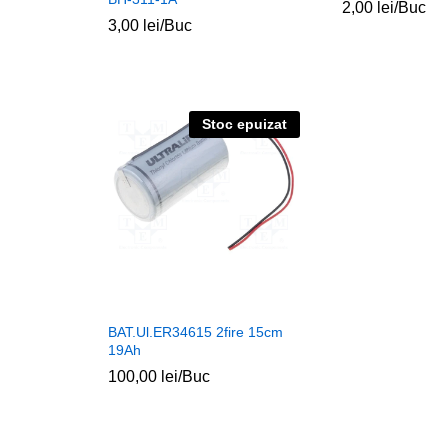
2,00
lei
/Buc
3,00
lei
/Buc
Stoc epuizat
BAT.Ul.ER34615 2fire 15cm
19Ah
100,00
lei
/Buc