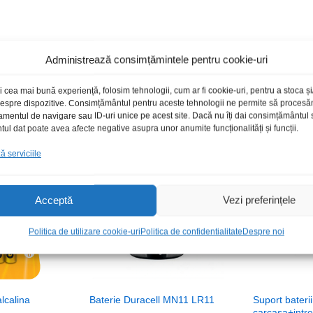
Administrează consimțămintele pentru cookie-uri
Produse recomandate
i cea mai bună experiență, folosim tehnologii, cum ar fi cookie-uri, pentru a stoca 
 despre dispozitive. Consimțământul pentru aceste tehnologii ne permite să proces
amentul de navigare sau ID-uri unice pe acest site. Dacă nu îți dai consimțământul sa
l dat poate avea afecte negative asupra unor anumite funcționalități și funcții.
 serviciile
Acceptă
Vezi preferințele
Politica de utilizare cookie-uri
Politica de confidentialitate
Despre noi
lcalina
Baterie Duracell MN11 LR11
Suport bater
carcasa+intre