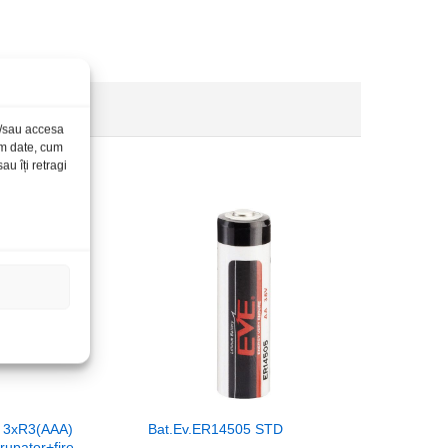
și/sau accesa
ăm date, cum
u îți retragi
ii 3xR3(AAA)
Bat.Ev.ER14505 STD
rupator+fire