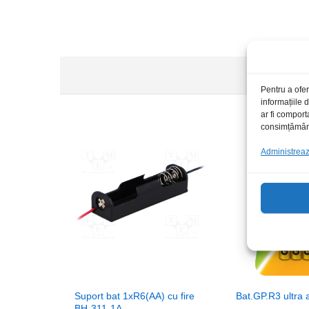
Pentru a ofer
informațiile
ar fi comport
consimțământu
Administrează
Suport bat 1xR6(AA) cu fire
Bat.GP.R3 ultra a
BH-311-1A