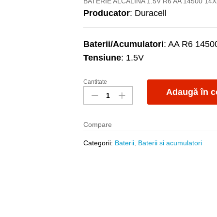
BATERIE ALCALINA 1.5V R6 AA 14500 1
Producator
: Duracell
Baterii/Acumulatori
: AA R6 1450
Tensiune
: 1.5V
Cantitate
Baterie
Adaugă în c
Duracell
R6
Optimum
Compare
quantity
Categorii:
Baterii
,
Baterii si acumulatori