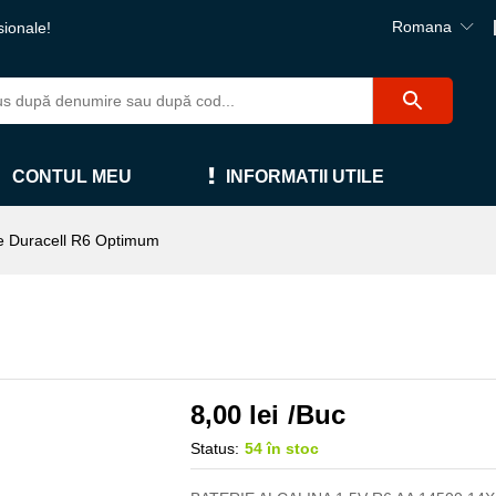
Romana
sionale!
CONTUL MEU
INFORMATII UTILE
ie Duracell R6 Optimum
8,00
lei
/Buc
Status:
54 în stoc