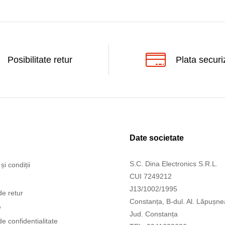
Posibilitate retur
Plata securi
Date societate
S.C. Dina Electronics S.R.L.
și condiții
CUI 7249212
J13/1002/1995
de retur
Constanța, B-dul. Al. Lăpușne
e
Jud. Constanța
de confidentialitate