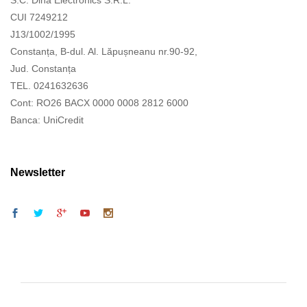
S.C. Dina Electronics S.R.L.
CUI 7249212
J13/1002/1995
Constanța, B-dul. Al. Lăpușneanu nr.90-92,
Jud. Constanța
TEL. 0241632636
Cont: RO26 BACX 0000 0008 2812 6000
Banca: UniCredit
Newsletter