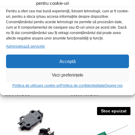
17,00
lei
/Buc
23,00
lei
/Buc
pentru cookie-uri
Pentru a oferi cea mai bună experiență, folosim tehnologii, cum ar fi cookie-
uri, pentru a stoca și/sau accesa informațiile despre dispozitive.
Consimțământul pentru aceste tehnologii ne permite să procesăm date,
cum ar fi comportamentul de navigare sau ID-uri unice pe acest site. Dacă
nu îți dai consimțământul sau îți retragi consimțământul dat poate avea
afecte negative asupra unor anumite funcționalități și funcții.
Administrează serviciile
Acceptă
Vezi preferințele
Suport bat 1xR6(AA) cu fire
Baterie CR2032 BIOS cu mufa
Politica de utilizare cookie-uri
Politica de confidentialitate
Despre noi
BH-311-1A
pentru placa baza
3,00
lei
/Buc
30,00
lei
/Buc
Stoc epuizat