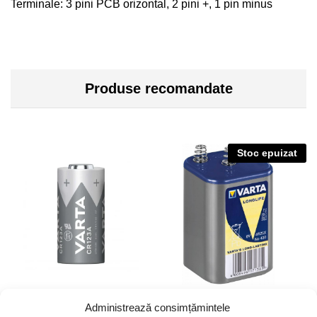
Terminale: 3 pini PCB orizontal, 2 pini +, 1 pin minus
Produse recomandate
Stoc epuizat
Baterie Varta CR123A
Bat.V.4R25 Longlife
Administrează consimțămintele