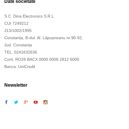
Date societate
S.C. Dina Electronics S.R.L.
CUI 7249212
J13/1002/1995
Constanța, B-dul. Al. Lăpușneanu nr.90-92,
Jud. Constanța
TEL. 0241632636
Cont: RO26 BACX 0000 0008 2812 6000
Banca: UniCredit
Newsletter