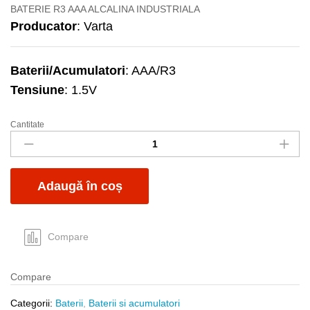
BATERIE R3 AAA ALCALINA INDUSTRIALA
Producator
: Varta
Baterii/Acumulatori
: AAA/R3
Tensiune
: 1.5V
Cantitate
Baterie
Varta
R3
industrial
Adaugă în coș
pro
quantity
Compare
Compare
Categorii:
Baterii
,
Baterii si acumulatori