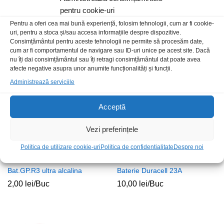
pentru cookie-uri
Pentru a oferi cea mai bună experiență, folosim tehnologii, cum ar fi cookie-
Bat.V.4R25 Longlife
Suport bat CR2032 CH004
uri, pentru a stoca și/sau accesa informațiile despre dispozitive.
23,00
lei
/Buc
9,00
lei
/Buc
Consimțământul pentru aceste tehnologii ne permite să procesăm date,
cum ar fi comportamentul de navigare sau ID-uri unice pe acest site. Dacă
nu îți dai consimțământul sau îți retragi consimțământul dat poate avea
afecte negative asupra unor anumite funcționalități și funcții.
Administrează serviciile
Acceptă
Vezi preferințele
Politica de utilizare cookie-uri
Politica de confidentialitate
Despre noi
Bat.GP.R3 ultra alcalina
Baterie Duracell 23A
2,00
lei
/Buc
10,00
lei
/Buc