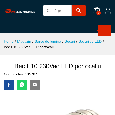
0
Products
search
Home
/
Magazin
/
Surse de lumina
/
Becuri
/
Becuri cu LED
/
Bec E10 230Vac LED portocaliu
Bec E10 230Vac LED portocaliu
Cod produs:
105707