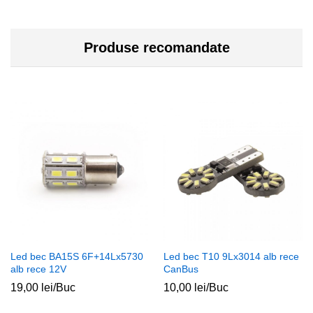
Produse recomandate
Led bec BA15S 6F+14Lx5730
Led bec T10 9Lx3014 alb rece
alb rece 12V
CanBus
19,00
lei
/Buc
10,00
lei
/Buc