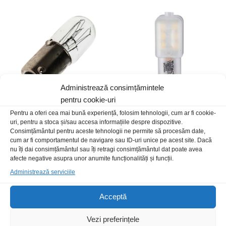
Administrează consimțămintele
pentru cookie-uri
Pentru a oferi cea mai bună experiență, folosim tehnologii, cum ar fi cookie-
Bec BA9S 24V 2W fi10x30mm
Bec G4 12V 1.5W LED 6400K
uri, pentru a stoca și/sau accesa informațiile despre dispozitive.
T3 1/4
CIP Samsung
Consimțământul pentru aceste tehnologii ne permite să procesăm date,
5,00
lei
/Buc
20,00
lei
/Buc
cum ar fi comportamentul de navigare sau ID-uri unice pe acest site. Dacă
nu îți dai consimțământul sau îți retragi consimțământul dat poate avea
afecte negative asupra unor anumite funcționalități și funcții.
Stoc epuizat
Administrează serviciile
Acceptă
Vezi preferințele