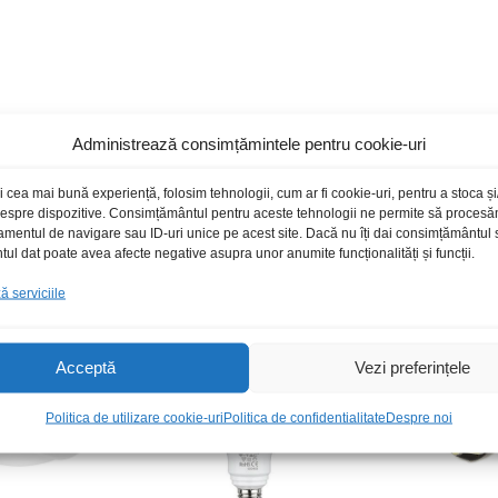
Administrează consimțămintele pentru cookie-uri
i cea mai bună experiență, folosim tehnologii, cum ar fi cookie-uri, pentru a stoca 
Produse recomandate
 despre dispozitive. Consimțământul pentru aceste tehnologii ne permite să proces
amentul de navigare sau ID-uri unice pe acest site. Dacă nu îți dai consimțământul sa
l dat poate avea afecte negative asupra unor anumite funcționalități și funcții.
 serviciile
Stoc epuizat
Acceptă
Vezi preferințele
Politica de utilizare cookie-uri
Politica de confidentialitate
Despre noi