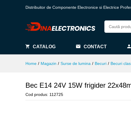
Distribuitor de Componente Electronice si Electrice Profe
CATALOG
CONTACT
Home
/
Magazin
/
Surse de lumina
/
Becuri
/
Becuri clas
Bec E14 24V 15W frigider 22x48
Cod produs:
112725