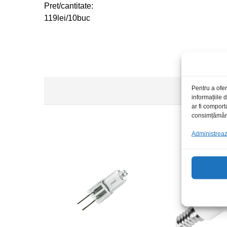
Pret/cantitate:
119lei/10buc
Pentru a ofer
informațiile
ar fi comport
consimțământu
Administrează