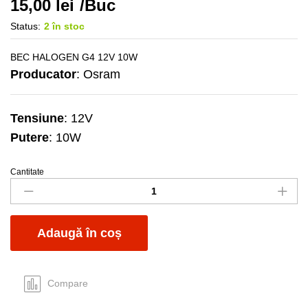
15,00
lei
/Buc
Status:
2 în stoc
BEC HALOGEN G4 12V 10W
Producator
: Osram
Tensiune
: 12V
Putere
: 10W
Cantitate
Bec
G4
12V
10W
Adaugă în coș
halogen
Osram
quantity
Compare