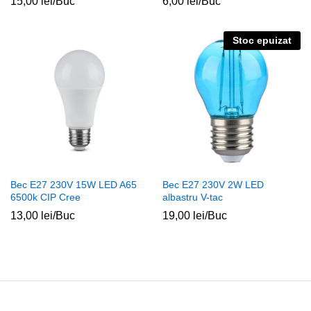
15,00
lei
/Buc
6,00
lei
/Buc
Stoc epuizat
Bec E27 230V 15W LED A65
Bec E27 230V 2W LED
6500k CIP Cree
albastru V-tac
13,00
lei
/Buc
19,00
lei
/Buc