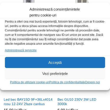
Administrează consimțămintele
pentru cookie-uri
Pentru a oferi cea mai bună experiență, folosim tehnologii, cum ar fi cookie-
Bec G4 12V 1.5W LED 6400K
Bec GY6.35 24V 50W halogen
uri, pentru a stoca și/sau accesa informațiile despre dispozitive.
CIP Samsung
clar
Consimțământul pentru aceste tehnologii ne permite să procesăm date,
20,00
lei
/Buc
10,00
lei
/Buc
cum ar fi comportamentul de navigare sau ID-uri unice pe acest site. Dacă
nu îți dai consimțământul sau îți retragi consimțământul dat poate avea
afecte negative asupra unor anumite funcționalități și funcții.
Stoc epuizat
Administrează serviciile
Acceptă
Vezi preferințele
Politica de utilizare cookie-uri
Politica de confidentialitate
Despre noi
Led bec BAY15D 9F+36Lx4014
Bec GU10 230V 3W LED
rosu 12-24V 2faze canbus
3000k