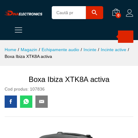
0
Products
search
Home
/
Magazin
/
Echipamente audio
/
Incinte
/
Incinte active
/
Boxa Ibiza XTK8A activa
Boxa Ibiza XTK8A activa
Cod produs:
107836