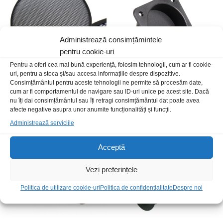
Administrează consimțămintele
pentru cookie-uri
Pentru a oferi cea mai bună experiență, folosim tehnologii, cum ar fi cookie-
uri, pentru a stoca și/sau accesa informațiile despre dispozitive.
Consimțământul pentru aceste tehnologii ne permite să procesăm date,
Prot dif 8″ 20cm sita negru
Conector boxa 2borne
cum ar fi comportamentul de navigare sau ID-uri unice pe acest site. Dacă
aurite+suport patrat
nu îți dai consimțământul sau îți retragi consimțământul dat poate avea
6,00
lei
/Buc
afecte negative asupra unor anumite funcționalități și funcții.
12,00
lei
/Buc
Administrează serviciile
Stoc epuizat
Acceptă
Vezi preferințele
Politica de utilizare cookie-uri
Politica de confidentialitate
Despre noi