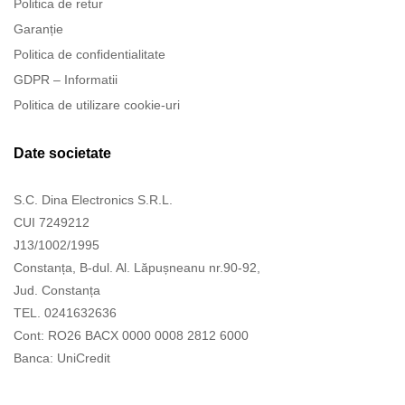
Politica de retur
Garanție
Politica de confidentialitate
GDPR – Informatii
Politica de utilizare cookie-uri
Date societate
S.C. Dina Electronics S.R.L.
CUI 7249212
J13/1002/1995
Constanța, B-dul. Al. Lăpușneanu nr.90-92,
Jud. Constanța
TEL. 0241632636
Cont: RO26 BACX 0000 0008 2812 6000
Banca: UniCredit