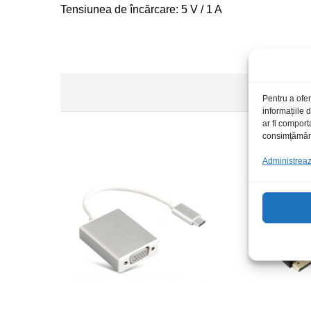
Tensiunea de încărcare: 5 V / 1 A
Pentru a ofer
informațiile
ar fi comport
consimțământu
Administrează