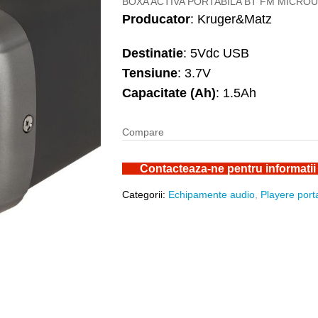
BOXA ACTIVA PORTABILA BT FM MICRO
Producator
: Kruger&Matz
Destinatie
: 5Vdc USB
Tensiune
: 3.7V
Capacitate (Ah)
: 1.5Ah
Compare
Contacteaza-ne pentru informatii
Categorii:
Echipamente audio
,
Playere port