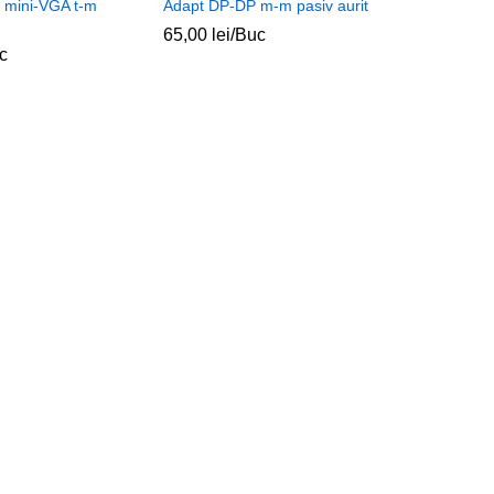
 mini-VGA t-m
Adapt DP-DP m-m pasiv aurit
65,00
lei
/Buc
c