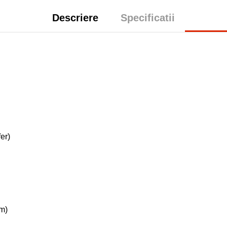
Descriere
Specificatii
er)
im)