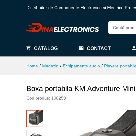
Distribuitor de Componente Electronice si Electrice Profe
CATALOG
CONTACT
Home
/
Magazin
/
Echipamente audio
/
Playere portabil
Boxa portabila KM Adventure Min
Cod produs:
108259