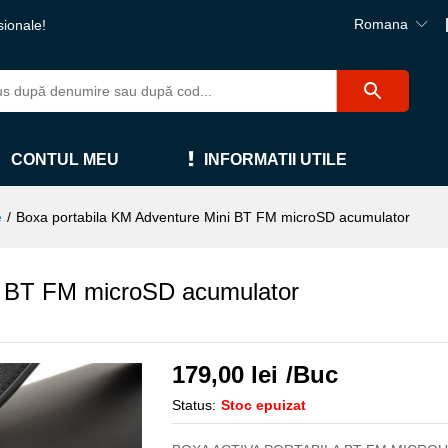
Romana
sionale!
CONTUL MEU
INFORMATII UTILE
e
/
Boxa portabila KM Adventure Mini BT FM microSD acumulator
i BT FM microSD acumulator
179,00
lei
/Buc
Status:
Stoc epuizat