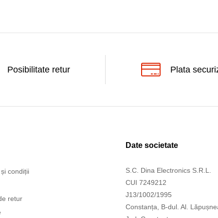
Posibilitate retur
Plata securi
Date societate
S.C. Dina Electronics S.R.L.
și condiții
CUI 7249212
J13/1002/1995
de retur
Constanța, B-dul. Al. Lăpușne
e