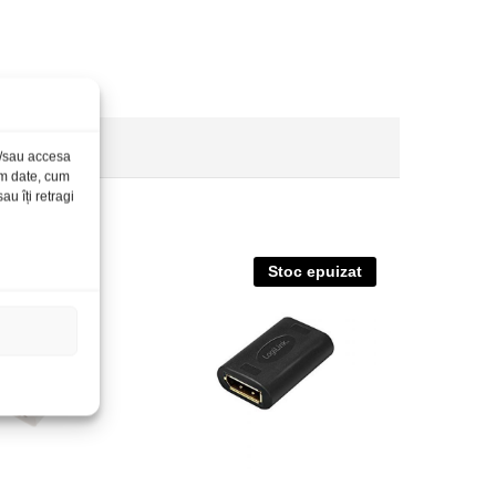
și/sau accesa
ăm date, cum
u îți retragi
Stoc epuizat