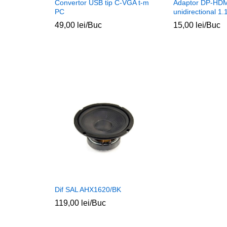
Convertor USB tip C-VGA t-m
Adaptor DP-HDM
PC
unidirectional 
49,00
lei
/Buc
15,00
lei
/Buc
Dif SAL AHX1620/BK
119,00
lei
/Buc