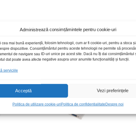
Administrează consimțămintele pentru cookie-uri
Produse recomandate
i cea mai bună experiență, folosim tehnologii, cum ar fi cookie-uri, pentru a stoca 
 despre dispozitive. Consimțământul pentru aceste tehnologii ne permite să proces
amentul de navigare sau ID-uri unice pe acest site. Dacă nu îți dai consimțământul sa
l dat poate avea afecte negative asupra unor anumite funcționalități și funcții.
 serviciile
Acceptă
Vezi preferințele
Politica de utilizare cookie-uri
Politica de confidentialitate
Despre noi