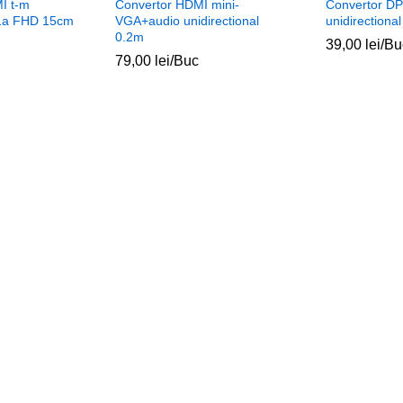
I t-m
Convertor HDMI mini-
Convertor DP
1.1a FHD 15cm
VGA+audio unidirectional
unidirectional
0.2m
39,00
lei
/Bu
79,00
lei
/Buc